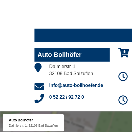
Auto Bollhöfer
Daimlerstr. 1
32108 Bad Salzuflen
info@auto-bollhoefer.de
0 52 22 / 92 72 0
Auto Bollhöfer
Daimlerstr. 1, 32108 Bad Salzuflen