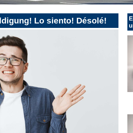
E
digung! Lo siento! Désolé!
u