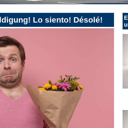
E
digung! Lo siento! Désolé!
u