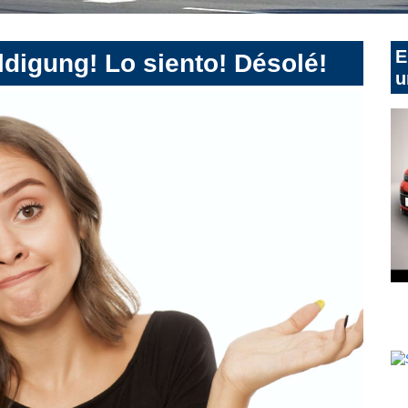
E
digung! Lo siento! Désolé!
u