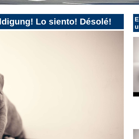
E
digung! Lo siento! Désolé!
u