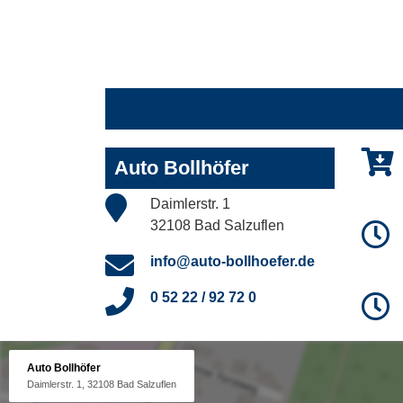
Auto Bollhöfer
Daimlerstr. 1
32108 Bad Salzuflen
info@auto-bollhoefer.de
0 52 22 / 92 72 0
Auto Bollhöfer
Daimlerstr. 1, 32108 Bad Salzuflen