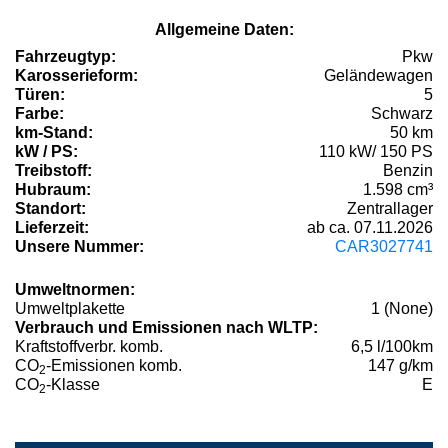
Allgemeine Daten:
Fahrzeugtyp:
Pkw
Karosserieform:
Geländewagen
Türen:
5
Farbe:
Schwarz
km-Stand:
50 km
kW / PS:
110 kW/ 150 PS
Treibstoff:
Benzin
Hubraum:
1.598 cm³
Standort:
Zentrallager
Lieferzeit:
ab ca. 07.11.2026
Unsere Nummer:
CAR3027741
Umweltnormen:
Umweltplakette
1 (None)
Verbrauch und Emissionen nach WLTP:
Kraftstoffverbr. komb.
6,5 l/100km
CO
-Emissionen komb.
147 g/km
2
CO
-Klasse
E
2