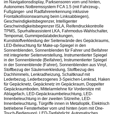
im Navigationsdisplay, Parksensoren vorn und hinten,
Autonomes Notbremssystem FCA 1.5 (mit Fahrzeug-,
Fußgänger- und Radfahrererkennung inklusive
Frontalkollisionswarnung beim Linksabbiegen),
Geschwindigkeitsbegrenzer, Intelligenter
Geschwindigkeitsbegrenzer ISLA, Reifendruckkontrolle
TPMS, Spurhalteassistent LKA, Fahrmodus-Wahlschalter,
Tempomat, Gummipedalabdeckungen,
Kunststoffverkleidung der Seitenwände des Gepäckraums,
LED-Beleuchtung für Make-up-Spiegel in den
Sonnenblenden, Sonnenblenden für Fahrer und Beifahrer
mit integrierter Seitenverstellung, Instrumentierter Spiegel
in der Sonnenblende (Beifahrer), Instrumentierter Spiegel
in der Sonnenblende (Fahrer), Sonnenblenden aus Vinyl,
Stoffbezug der Säulenverkleidung, Stoffbezug des
Dachhimmels, Lenkradheizung, Schaltknauf mit
Lederbezug, Lederbezogenes 3-Speichen-Lenkrad, Haken
für Gepäcknetz, Gepäcknetz im Gepäckraum, Doppelter
Gepäckraumboden, Mittelarmlehne für Vordersitze mit
Ablagefach, LED-Gepäckraumbeleuchtung, LED-
Innenbeleuchtung in der zweiten Sitzreihe, LED-
Innenbeleuchtung, Türgriffe innen in Metalloptik, Elektrisch
betriebene Fensterheber vorn und hinten (vorn mit One-
Touch-Bedienung), LED-Tagfahrlicht, Automatisches