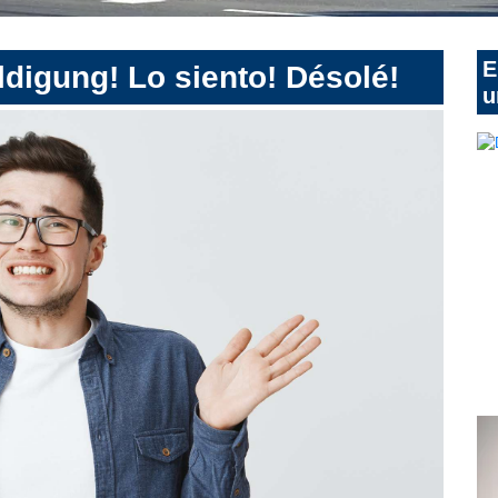
E
digung! Lo siento! Désolé!
u