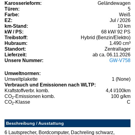
Karosserieform:
Geländewagen
Türen:
5
Farbe:
Weiß
EZ:
Jul / 2026
km-Stand:
10 km
kW / PS:
68 kW/ 92 PS
Treibstoff:
Hybrid (Benzin/Elektro)
Hubraum:
1.490 cm³
Standort:
Zentrallager
Lieferzeit:
ab ca. 06.11.2026
Unsere Nummer:
GW-V758
Umweltnormen:
Umweltplakette
1 (None)
Verbrauch und Emissionen nach WLTP:
Kraftstoffverbr. komb.
4,4 l/100km
CO
-Emissionen komb.
100 g/km
2
CO
-Klasse
C
2
Beschreibung / Ausstattung
6 Lautsprecher, Bordcomputer, Dachreling schwarz,