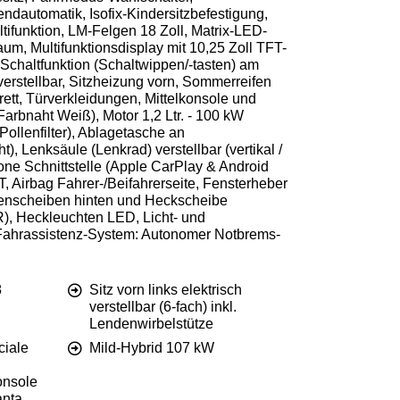
dautomatik, Isofix-Kindersitzbefestigung,
ltifunktion, LM-Felgen 18 Zoll, Matrix-LED-
um, Multifunktionsdisplay mit 10,25 Zoll TFT-
chaltfunktion (Schaltwippen/-tasten) am
h verstellbar, Sitzheizung vorn, Sommerreifen
ett, Türverkleidungen, Mittelkonsole und
Farbnaht Weiß), Motor 1,2 Ltr. - 100 kW
Pollenfilter), Ablagetasche an
), Lenksäule (Lenkrad) verstellbar (vertikal /
one Schnittstelle (Apple CarPlay & Android
T, Airbag Fahrer-/Beifahrerseite, Fensterheber
eitenscheiben hinten und Heckscheibe
), Heckleuchten LED, Licht- und
, Fahrassistenz-System: Autonomer Notbrems-
8
Sitz vorn links elektrisch
verstellbar (6-fach) inkl.
Lendenwirbelstütze
ciale
Mild-Hybrid 107 kW
onsole
anta