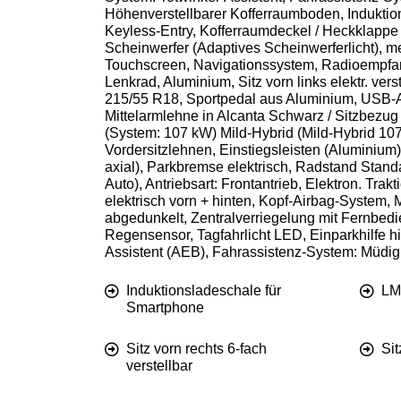
Höhenverstellbarer Kofferraumboden, Induktion
Keyless-Entry, Kofferraumdeckel / Heckklappe e
Scheinwerfer (Adaptives Scheinwerferlicht), m
Touchscreen, Navigationssystem, Radioempfan
Lenkrad, Aluminium, Sitz vorn links elektr. vers
215/55 R18, Sportpedal aus Aluminium, USB-Ans
Mittelarmlehne in Alcanta Schwarz / Sitzbezug /
(System: 107 kW) Mild-Hybrid (Mild-Hybrid 107 
Vordersitzlehnen, Einstiegsleisten (Aluminium), 
axial), Parkbremse elektrisch, Radstand Stand
Auto), Antriebsart: Frontantrieb, Elektron. Tr
elektrisch vorn + hinten, Kopf-Airbag-System, 
abgedunkelt, Zentralverriegelung mit Fernbe
Regensensor, Tagfahrlicht LED, Einparkhilfe h
Assistent (AEB), Fahrassistenz-System: Müdi
Induktionsladeschale für
LM
Smartphone
Sitz vorn rechts 6-fach
Si
verstellbar