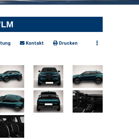
8"LM
tung
Kontakt
Drucken