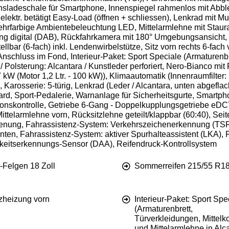
sladeschale für Smartphone, Innenspiegel rahmenlos mit Abblen
lektr. betätigt Easy-Load (öffnen + schliessen), Lenkrad mit Mu
ehrfarbige Ambientebeleuchtung LED, Mittelarmlehne mit Staura
g digital (DAB), Rückfahrkamera mit 180° Umgebungsansicht, S
tellbar (6-fach) inkl. Lendenwirbelstütze, Sitz vorn rechts 6-fac
chluss im Fond, Interieur-Paket: Sport Speciale (Armaturenbr
 Polsterung: Alcantara / Kunstleder perforiert, Nero-Bianco mit 
kW (Motor 1,2 Ltr. - 100 kW)), Klimaautomatik (Innenraumfilter: 
Karosserie: 5-türig, Lenkrad (Leder / Alcantara, unten abgeflacht
ard, Sport-Pedalerie, Warnanlage für Sicherheitsgurte, Smartph
aktionskontrolle, Getriebe 6-Gang - Doppelkupplungsgetriebe eDC
Mittelarmlehne vorn, Rücksitzlehne geteilt/klappbar (60:40), S
dienung, Fahrassistenz-System: Verkehrszeichenerkennung (TSR
inten, Fahrassistenz-System: aktiver Spurhalteassistent (LKA)
gkeitserkennungs-Sensor (DAA), Reifendruck-Kontrollsystem
-Felgen 18 Zoll
Sommerreifen 215/55 R1
tzheizung vorn
Interieur-Paket: Sport Spe
(Armaturenbrett,
Türverkleidungen, Mittelk
und Mittelarmlehne in Alc