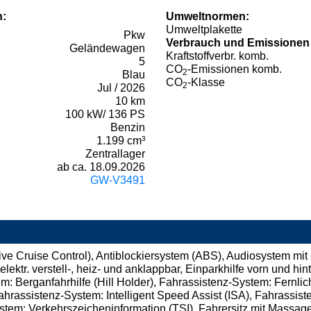
n:
Umweltnormen:
Umweltplakette
Pkw
Verbrauch und Emissionen
Geländewagen
Kraftstoffverbr. komb.
5
CO
-Emissionen komb.
2
Blau
CO
-Klasse
2
Jul / 2026
10 km
100 kW/ 136 PS
Benzin
1.199 cm³
Zentrallager
ab ca. 18.09.2026
GW-V3491
ve Cruise Control), Antiblockiersystem (ABS), Audiosystem mit
lektr. verstell-, heiz- und anklappbar, Einparkhilfe vorn und hin
em: Berganfahrhilfe (Hill Holder), Fahrassistenz-System: Fernli
assistenz-System: Intelligent Speed Assist (ISA), Fahrassiste
stem: Verkehrszeicheninformation (TSI), Fahrersitz mit Massag