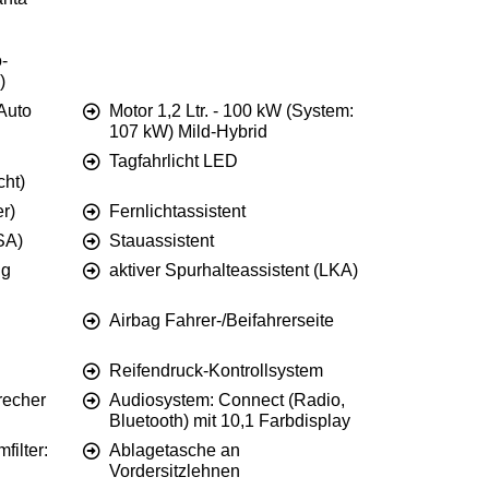
o-
)
Auto
Motor 1,2 Ltr. - 100 kW (System:
107 kW) Mild-Hybrid
Tagfahrlicht LED
cht)
er)
Fernlichtassistent
ISA)
Stauassistent
ng
aktiver Spurhalteassistent (LKA)
Airbag Fahrer-/Beifahrerseite
Reifendruck-Kontrollsystem
recher
Audiosystem: Connect (Radio,
Bluetooth) mit 10,1 Farbdisplay
filter:
Ablagetasche an
Vordersitzlehnen