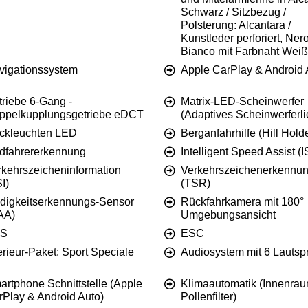
Schwarz / Sitzbezug /
Polsterung: Alcantara /
Kunstleder perforiert, Ner
Bianco mit Farbnaht Weiß
vigationssystem
Apple CarPlay & Android 
triebe 6-Gang -
Matrix-LED-Scheinwerfer
ppelkupplungsgetriebe eDCT
(Adaptives Scheinwerferli
ckleuchten LED
Berganfahrhilfe (Hill Hold
dfahrererkennung
Intelligent Speed Assist (
rkehrszeicheninformation
Verkehrszeichenerkennu
I)
(TSR)
digkeitserkennungs-Sensor
Rückfahrkamera mit 180°
AA)
Umgebungsansicht
S
ESC
erieur-Paket: Sport Speciale
Audiosystem mit 6 Lautsp
artphone Schnittstelle (Apple
Klimaautomatik (Innenraum
rPlay & Android Auto)
Pollenfilter)