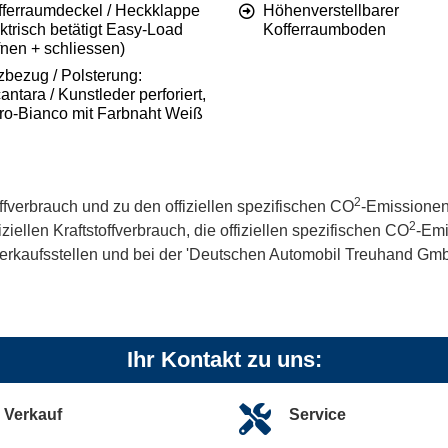
fferraumdeckel / Heckklappe
Höhenverstellbarer
ktrisch betätigt Easy-Load
Kofferraumboden
fnen + schliessen)
zbezug / Polsterung:
antara / Kunstleder perforiert,
ro-Bianco mit Farbnaht Weiß
2
offverbrauch und zu den offiziellen spezifischen CO
-Emissionen
2
iellen Kraftstoffverbrauch, die offiziellen spezifischen CO
-Emi
kaufsstellen und bei der 'Deutschen Automobil Treuhand GmbH' 
Ihr Kontakt zu uns:
Verkauf
Service