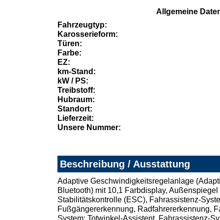
Allgemeine Date
Fahrzeugtyp:
Karosserieform:
Türen:
Farbe:
EZ:
km-Stand:
kW / PS:
Treibstoff:
Hubraum:
Standort:
Lieferzeit:
Unsere Nummer:
Beschreibung / Ausstattung
Adaptive Geschwindigkeitsregelanlage (Adapti
Bluetooth) mit 10,1 Farbdisplay, Außenspiegel e
Stabilitätskontrolle (ESC), Fahrassistenz-Syst
Fußgängererkennung, Radfahrererkennung, Fahr
System: Totwinkel-Assistent, Fahrassistenz-Sy