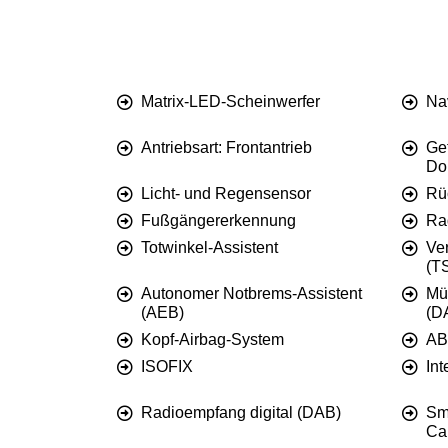
Matrix-LED-Scheinwerfer
Na
Antriebsart: Frontantrieb
Ge
Do
Licht- und Regensensor
Rü
Fußgängererkennung
Ra
Totwinkel-Assistent
Ve
(TS
Autonomer Notbrems-Assistent
Mü
(AEB)
(D
Kopf-Airbag-System
AB
ISOFIX
Int
Radioempfang digital (DAB)
Sm
Ca