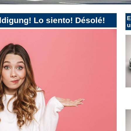
E
digung! Lo siento! Désolé!
u