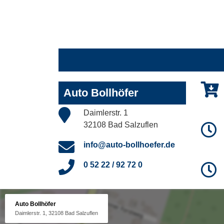
Auto Bollhöfer
Daimlerstr. 1
32108 Bad Salzuflen
info@auto-bollhoefer.de
0 52 22 / 92 72 0
Auto Bollhöfer
Daimlerstr. 1, 32108 Bad Salzuflen