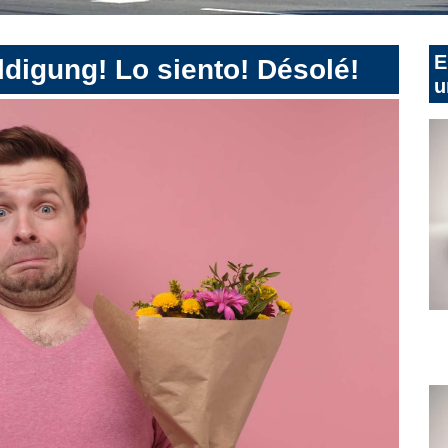
E
digung! Lo siento! Désolé!
u