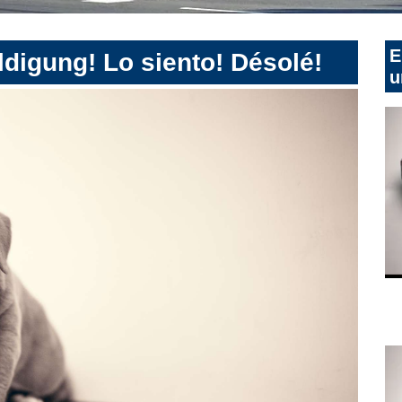
E
digung! Lo siento! Désolé!
u