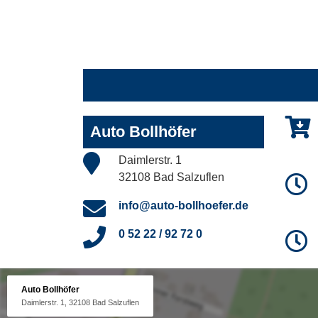
Auto Bollhöfer
Daimlerstr. 1
32108 Bad Salzuflen
info@auto-bollhoefer.de
0 52 22 / 92 72 0
Auto Bollhöfer
Daimlerstr. 1, 32108 Bad Salzuflen