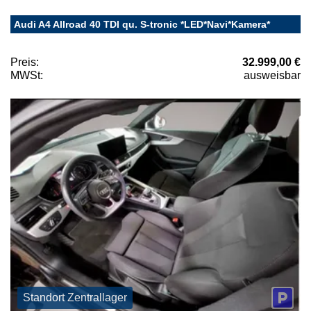
Audi A4 Allroad 40 TDI qu. S-tronic *LED*Navi*Kamera*
Preis:
32.999,00 €
MWSt:
ausweisbar
Standort Zentrallager