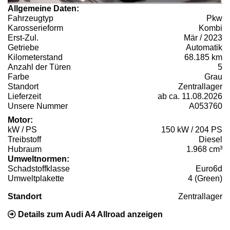
Allgemeine Daten:
Fahrzeugtyp
Pkw
Karosserieform
Kombi
Erst-Zul.
Mär / 2023
Getriebe
Automatik
Kilometerstand
68.185 km
Anzahl der Türen
5
Farbe
Grau
Standort
Zentrallager
Lieferzeit
ab ca. 11.08.2026
Unsere Nummer
A053760
Motor:
kW / PS
150 kW / 204 PS
Treibstoff
Diesel
Hubraum
1.968 cm³
Umweltnormen:
Schadstoffklasse
Euro6d
Umweltplakette
4 (Green)
Standort
Zentrallager
Details zum Audi A4 Allroad anzeigen