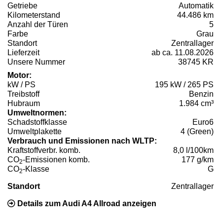
Getriebe
Automatik
Kilometerstand
44.486 km
Anzahl der Türen
5
Farbe
Grau
Standort
Zentrallager
Lieferzeit
ab ca. 11.08.2026
Unsere Nummer
38745 KR
Motor:
kW / PS
195 kW / 265 PS
Treibstoff
Benzin
Hubraum
1.984 cm³
Umweltnormen:
Schadstoffklasse
Euro6
Umweltplakette
4 (Green)
Verbrauch und Emissionen nach WLTP:
Kraftstoffverbr. komb.
8,0 l/100km
CO
-Emissionen komb.
177 g/km
2
CO
-Klasse
G
2
Standort
Zentrallager
Details zum Audi A4 Allroad anzeigen