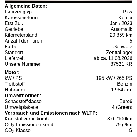
Allgemeine Daten:
Fahrzeugtyp
Pkw
Karosserieform
Kombi
Erst-Zul.
Jan / 2023
Getriebe
Automatik
Kilometerstand
29.859 km
Anzahl der Türen
5
Farbe
Schwarz
Standort
Zentrallager
Lieferzeit
ab ca. 11.08.2026
Unsere Nummer
37521 KR
Motor:
kW / PS
195 kW / 265 PS
Treibstoff
Benzin
Hubraum
1.984 cm³
Umweltnormen:
Schadstoffklasse
Euro6
Umweltplakette
4 (Green)
Verbrauch und Emissionen nach WLTP:
Kraftstoffverbr. komb.
8,0 l/100km
CO
-Emissionen komb.
179 g/km
2
CO
-Klasse
G
2