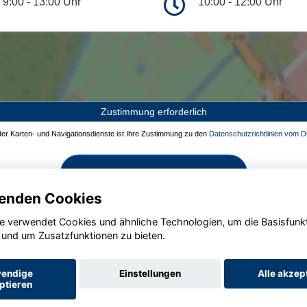
9:00 - 13:00 Uhr
10:00 - 12:00 Uhr
Zustimmung erforderlich
 der Karten- und Navigationsdienste ist Ihre Zustimmung zu den
Datenschutzrichtlinien vom Dr
Zustimmen und aktivieren
enden Cookies
e verwendet Cookies und ähnliche Technologien, um die Basisfunk
 und um Zusatzfunktionen zu bieten.
endige
Einstellungen
Alle akzep
ptieren
Startseite
Datenschutz
Impressum
AGB