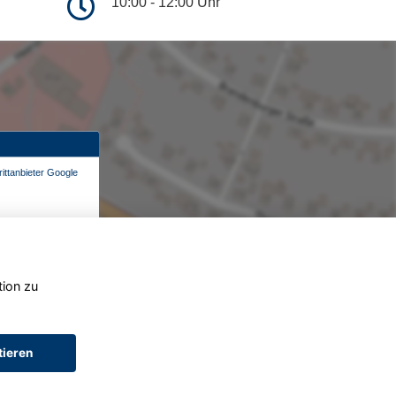
10:00 - 12:00 Uhr
ittanbieter Google
tion zu
tieren
AGB (Service)
AGB (Teile)
AGB (Gebrauchtwagen)
Widerruf