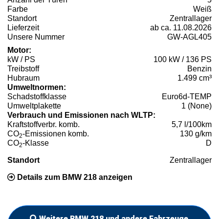
Farbe
Weiß
Standort
Zentrallager
Lieferzeit
ab ca. 11.08.2026
Unsere Nummer
GW-AGL405
Motor:
kW / PS
100 kW / 136 PS
Treibstoff
Benzin
Hubraum
1.499 cm³
Umweltnormen:
Schadstoffklasse
Euro6d-TEMP
Umweltplakette
1 (None)
Verbrauch und Emissionen nach WLTP:
Kraftstoffverbr. komb.
5,7 l/100km
CO
-Emissionen komb.
130 g/km
2
CO
-Klasse
D
2
Standort
Zentrallager
Details zum BMW 218 anzeigen
Weitere BMW 218 und andere Fahrzeuge