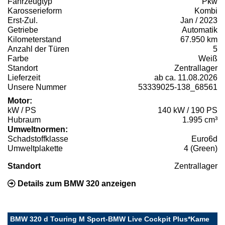
Fahrzeugtyp
Pkw
Karosserieform
Kombi
Erst-Zul.
Jan / 2023
Getriebe
Automatik
Kilometerstand
67.950 km
Anzahl der Türen
5
Farbe
Weiß
Standort
Zentrallager
Lieferzeit
ab ca. 11.08.2026
Unsere Nummer
53339025-138_68561
Motor:
kW / PS
140 kW / 190 PS
Hubraum
1.995 cm³
Umweltnormen:
Schadstoffklasse
Euro6d
Umweltplakette
4 (Green)
Standort
Zentrallager
Details zum BMW 320 anzeigen
BMW 320 d Touring M Sport-BMW Live Cockpit Plus*Kame