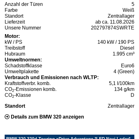
Anzahl der Türen
5
Farbe
Weiß
Standort
Zentrallager
Lieferzeit
ab ca. 11.08.2026
Unsere Nummer
202797874SWRTE
Motor:
kW / PS
140 kW / 190 PS
Treibstoff
Diesel
Hubraum
1.995 cm³
Umweltnormen:
Schadstoffklasse
Euro6
Umweltplakette
4 (Green)
Verbrauch und Emissionen nach WLTP:
Kraftstoffverbr. komb.
5,1 l/100km
CO
-Emissionen komb.
134 g/km
2
CO
-Klasse
D
2
Standort
Zentrallager
Details zum BMW 320 anzeigen
BMW 320 320d Touring xDrive Advantage *LED Navi Leder*