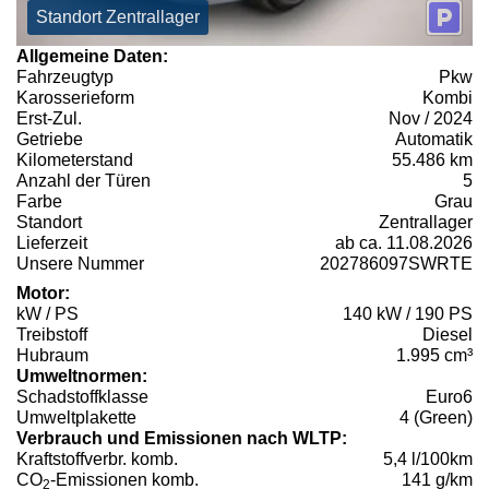
Standort Zentrallager
Allgemeine Daten:
Fahrzeugtyp
Pkw
Karosserieform
Kombi
Erst-Zul.
Nov / 2024
Getriebe
Automatik
Kilometerstand
55.486 km
Anzahl der Türen
5
Farbe
Grau
Standort
Zentrallager
Lieferzeit
ab ca. 11.08.2026
Unsere Nummer
202786097SWRTE
Motor:
kW / PS
140 kW / 190 PS
Treibstoff
Diesel
Hubraum
1.995 cm³
Umweltnormen:
Schadstoffklasse
Euro6
Umweltplakette
4 (Green)
Verbrauch und Emissionen nach WLTP:
Kraftstoffverbr. komb.
5,4 l/100km
CO
-Emissionen komb.
141 g/km
2