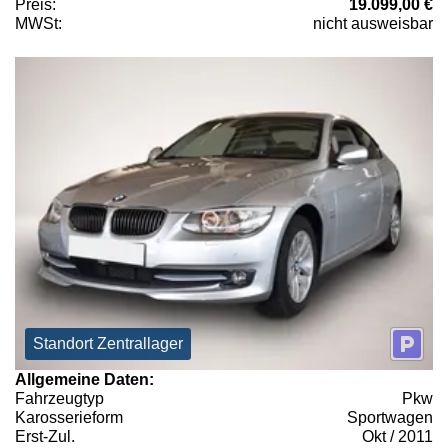
Preis:
19.099,00 €
MWSt:
nicht ausweisbar
Standort Zentrallager
Allgemeine Daten:
Fahrzeugtyp
Pkw
Karosserieform
Sportwagen
Erst-Zul.
Okt / 2011