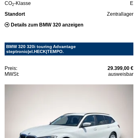
CO
-Klasse
E
2
Standort
Zentrallager
Details zum BMW 320 anzeigen
BMW 320 320i touring Advantage
steptronic|el.HECK|TEMPO.
Preis:
29.399,00 €
MWSt:
ausweisbar