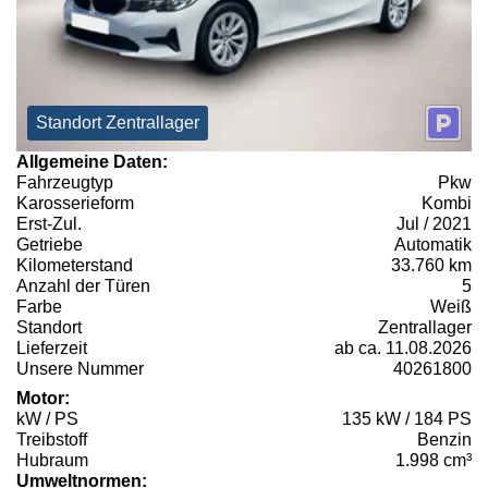
Standort Zentrallager
Allgemeine Daten:
Fahrzeugtyp
Pkw
Karosserieform
Kombi
Erst-Zul.
Jul / 2021
Getriebe
Automatik
Kilometerstand
33.760 km
Anzahl der Türen
5
Farbe
Weiß
Standort
Zentrallager
Lieferzeit
ab ca. 11.08.2026
Unsere Nummer
40261800
Motor:
kW / PS
135 kW / 184 PS
Treibstoff
Benzin
Hubraum
1.998 cm³
Umweltnormen: