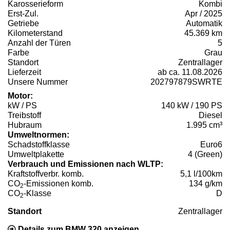
Karosserieform
Kombi
Erst-Zul.
Apr / 2025
Getriebe
Automatik
Kilometerstand
45.369 km
Anzahl der Türen
5
Farbe
Grau
Standort
Zentrallager
Lieferzeit
ab ca. 11.08.2026
Unsere Nummer
202797879SWRTE
Motor:
kW / PS
140 kW / 190 PS
Treibstoff
Diesel
Hubraum
1.995 cm³
Umweltnormen:
Schadstoffklasse
Euro6
Umweltplakette
4 (Green)
Verbrauch und Emissionen nach WLTP:
Kraftstoffverbr. komb.
5,1 l/100km
CO
-Emissionen komb.
134 g/km
2
CO
-Klasse
D
2
Standort
Zentrallager
Details zum BMW 320 anzeigen