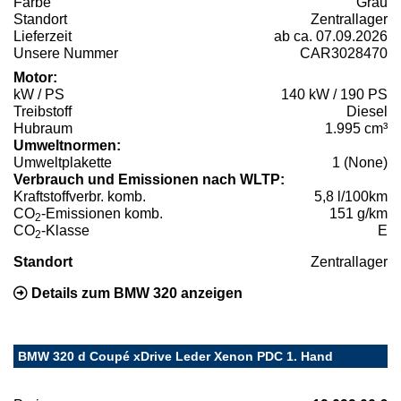
Farbe
Grau
Standort
Zentrallager
Lieferzeit
ab ca. 07.09.2026
Unsere Nummer
CAR3028470
Motor:
kW / PS
140 kW / 190 PS
Treibstoff
Diesel
Hubraum
1.995 cm³
Umweltnormen:
Umweltplakette
1 (None)
Verbrauch und Emissionen nach WLTP:
Kraftstoffverbr. komb.
5,8 l/100km
CO
-Emissionen komb.
151 g/km
2
CO
-Klasse
E
2
Standort
Zentrallager
Details zum BMW 320 anzeigen
BMW 320 d Coupé xDrive Leder Xenon PDC 1. Hand