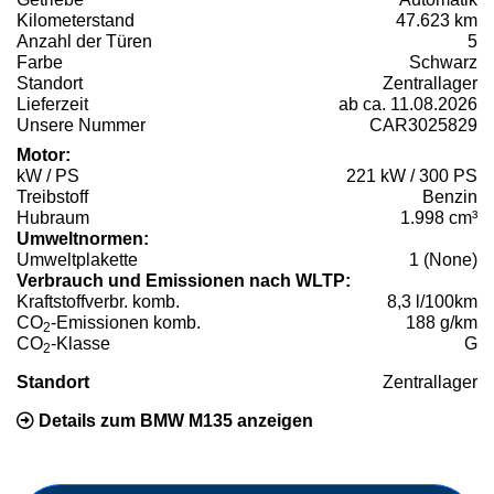
Kilometerstand
47.623 km
Anzahl der Türen
5
Farbe
Schwarz
Standort
Zentrallager
Lieferzeit
ab ca. 11.08.2026
Unsere Nummer
CAR3025829
Motor:
kW / PS
221 kW / 300 PS
Treibstoff
Benzin
Hubraum
1.998 cm³
Umweltnormen:
Umweltplakette
1 (None)
Verbrauch und Emissionen nach WLTP:
Kraftstoffverbr. komb.
8,3 l/100km
CO
-Emissionen komb.
188 g/km
2
CO
-Klasse
G
2
Standort
Zentrallager
Details zum BMW M135 anzeigen