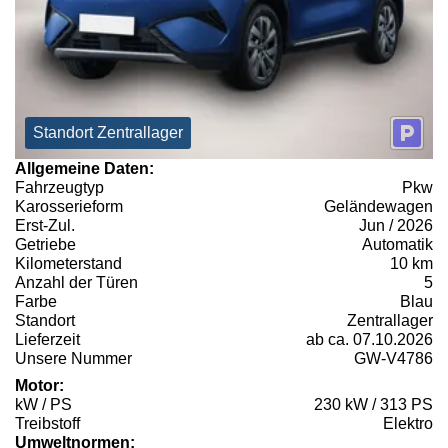
Standort Zentrallager
Allgemeine Daten:
Fahrzeugtyp
Pkw
Karosserieform
Geländewagen
Erst-Zul.
Jun / 2026
Getriebe
Automatik
Kilometerstand
10 km
Anzahl der Türen
5
Farbe
Blau
Standort
Zentrallager
Lieferzeit
ab ca. 07.10.2026
Unsere Nummer
GW-V4786
Motor:
kW / PS
230 kW / 313 PS
Treibstoff
Elektro
Umweltnormen: