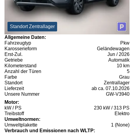
Standort Zentrallager
Allgemeine Daten:
Fahrzeugtyp
Pkw
Karosserieform
Geländewagen
Erst-Zul.
Jun / 2026
Getriebe
Automatik
Kilometerstand
10 km
Anzahl der Türen
5
Farbe
Grau
Standort
Zentrallager
Lieferzeit
ab ca. 07.10.2026
Unsere Nummer
GW-V3940
Motor:
kW / PS
230 kW / 313 PS
Treibstoff
Elektro
Umweltnormen:
Umweltplakette
1 (None)
Verbrauch und Emissionen nach WLTP: