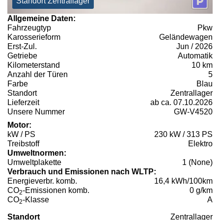
Standort Zentrallager
Allgemeine Daten:
Fahrzeugtyp
Pkw
Karosserieform
Geländewagen
Erst-Zul.
Jun / 2026
Getriebe
Automatik
Kilometerstand
10 km
Anzahl der Türen
5
Farbe
Blau
Standort
Zentrallager
Lieferzeit
ab ca. 07.10.2026
Unsere Nummer
GW-V4520
Motor:
kW / PS
230 kW / 313 PS
Treibstoff
Elektro
Umweltnormen:
Umweltplakette
1 (None)
Verbrauch und Emissionen nach WLTP:
Energieverbr. komb.
16,4 kWh/100km
CO
-Emissionen komb.
0 g/km
2
CO
-Klasse
A
2
Standort
Zentrallager