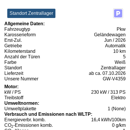
Standort Zentrallager
Allgemeine Daten:
Fahrzeugtyp
Pkw
Karosserieform
Geländewagen
Erst-Zul.
Jun / 2026
Getriebe
Automatik
Kilometerstand
10 km
Anzahl der Türen
5
Farbe
Weiß
Standort
Zentrallager
Lieferzeit
ab ca. 07.10.2026
Unsere Nummer
GW-V4359
Motor:
kW / PS
230 kW / 313 PS
Treibstoff
Elektro
Umweltnormen:
Umweltplakette
1 (None)
Verbrauch und Emissionen nach WLTP:
Energieverbr. komb.
16,4 kWh/100km
CO
-Emissionen komb.
0 g/km
2