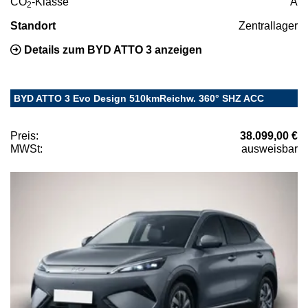
CO
-Klasse
A
2
Standort
Zentrallager
Details zum BYD ATTO 3 anzeigen
BYD ATTO 3 Evo Design 510kmReichw. 360° SHZ ACC
Preis:
38.099,00 €
MWSt:
ausweisbar