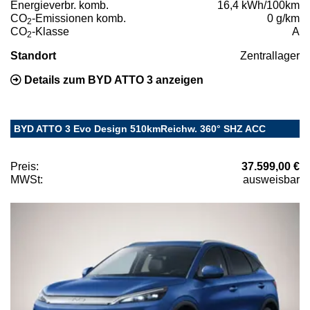
Energieverbr. komb.
16,4 kWh/100km
CO
-Emissionen komb.
0 g/km
2
CO
-Klasse
A
2
Standort
Zentrallager
Details zum BYD ATTO 3 anzeigen
BYD ATTO 3 Evo Design 510kmReichw. 360° SHZ ACC
Preis:
37.599,00 €
MWSt:
ausweisbar