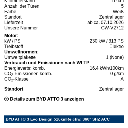
Kilometerstand
10 km
Anzahl der Türen
5
Farbe
Weiß
Standort
Zentrallager
Lieferzeit
ab ca. 07.10.2026
Unsere Nummer
GW-V2712
Motor:
kW / PS
230 kW / 313 PS
Treibstoff
Elektro
Umweltnormen:
Umweltplakette
1 (None)
Verbrauch und Emissionen nach WLTP:
Energieverbr. komb.
16,4 kWh/100km
CO
-Emissionen komb.
0 g/km
2
CO
-Klasse
A
2
Standort
Zentrallager
Details zum BYD ATTO 3 anzeigen
BYD ATTO 3 Evo Design 510kmReichw. 360° SHZ ACC