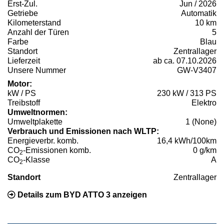
Erst-Zul.
Jun / 2026
Getriebe
Automatik
Kilometerstand
10 km
Anzahl der Türen
5
Farbe
Blau
Standort
Zentrallager
Lieferzeit
ab ca. 07.10.2026
Unsere Nummer
GW-V3407
Motor:
kW / PS
230 kW / 313 PS
Treibstoff
Elektro
Umweltnormen:
Umweltplakette
1 (None)
Verbrauch und Emissionen nach WLTP:
Energieverbr. komb.
16,4 kWh/100km
CO
-Emissionen komb.
0 g/km
2
CO
-Klasse
A
2
Standort
Zentrallager
Details zum BYD ATTO 3 anzeigen