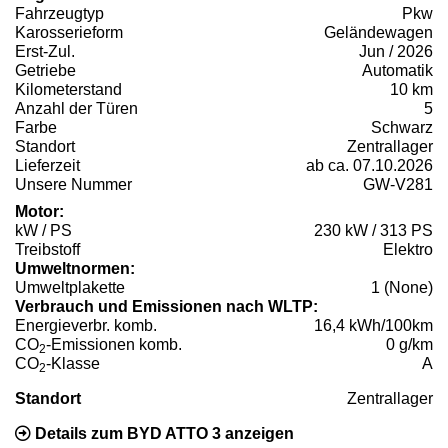
Fahrzeugtyp
Pkw
Karosserieform
Geländewagen
Erst-Zul.
Jun / 2026
Getriebe
Automatik
Kilometerstand
10 km
Anzahl der Türen
5
Farbe
Schwarz
Standort
Zentrallager
Lieferzeit
ab ca. 07.10.2026
Unsere Nummer
GW-V281
Motor:
kW / PS
230 kW / 313 PS
Treibstoff
Elektro
Umweltnormen:
Umweltplakette
1 (None)
Verbrauch und Emissionen nach WLTP:
Energieverbr. komb.
16,4 kWh/100km
CO
-Emissionen komb.
0 g/km
2
CO
-Klasse
A
2
Standort
Zentrallager
Details zum BYD ATTO 3 anzeigen