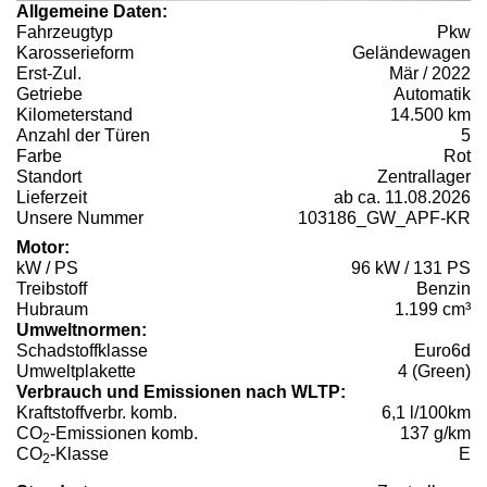
Allgemeine Daten:
Fahrzeugtyp
Pkw
Karosserieform
Geländewagen
Erst-Zul.
Mär / 2022
Getriebe
Automatik
Kilometerstand
14.500 km
Anzahl der Türen
5
Farbe
Rot
Standort
Zentrallager
Lieferzeit
ab ca. 11.08.2026
Unsere Nummer
103186_GW_APF-KR
Motor:
kW / PS
96 kW / 131 PS
Treibstoff
Benzin
Hubraum
1.199 cm³
Umweltnormen:
Schadstoffklasse
Euro6d
Umweltplakette
4 (Green)
Verbrauch und Emissionen nach WLTP:
Kraftstoffverbr. komb.
6,1 l/100km
CO
-Emissionen komb.
137 g/km
2
CO
-Klasse
E
2