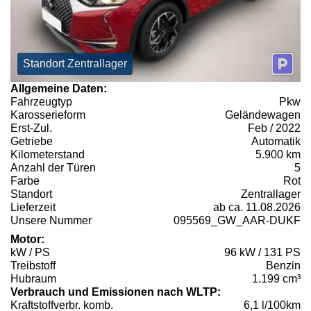
Standort Zentrallager
Allgemeine Daten:
Fahrzeugtyp
Pkw
Karosserieform
Geländewagen
Erst-Zul.
Feb / 2022
Getriebe
Automatik
Kilometerstand
5.900 km
Anzahl der Türen
5
Farbe
Rot
Standort
Zentrallager
Lieferzeit
ab ca. 11.08.2026
Unsere Nummer
095569_GW_AAR-DUKF
Motor:
kW / PS
96 kW / 131 PS
Treibstoff
Benzin
Hubraum
1.199 cm³
Verbrauch und Emissionen nach WLTP:
Kraftstoffverbr. komb.
6,1 l/100km