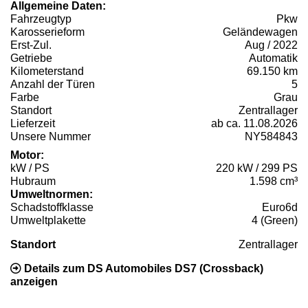
Allgemeine Daten:
Fahrzeugtyp
Pkw
Karosserieform
Geländewagen
Erst-Zul.
Aug / 2022
Getriebe
Automatik
Kilometerstand
69.150 km
Anzahl der Türen
5
Farbe
Grau
Standort
Zentrallager
Lieferzeit
ab ca. 11.08.2026
Unsere Nummer
NY584843
Motor:
kW / PS
220 kW / 299 PS
Hubraum
1.598 cm³
Umweltnormen:
Schadstoffklasse
Euro6d
Umweltplakette
4 (Green)
Standort
Zentrallager
Details zum DS Automobiles DS7 (Crossback)
anzeigen