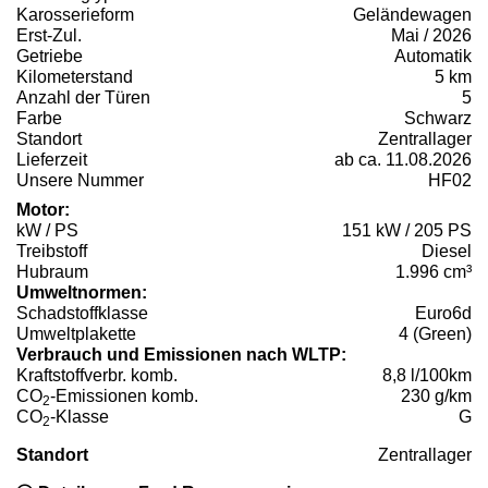
Karosserieform
Geländewagen
Erst-Zul.
Mai / 2026
Getriebe
Automatik
Kilometerstand
5 km
Anzahl der Türen
5
Farbe
Schwarz
Standort
Zentrallager
Lieferzeit
ab ca. 11.08.2026
Unsere Nummer
HF02
Motor:
kW / PS
151 kW / 205 PS
Treibstoff
Diesel
Hubraum
1.996 cm³
Umweltnormen:
Schadstoffklasse
Euro6d
Umweltplakette
4 (Green)
Verbrauch und Emissionen nach WLTP:
Kraftstoffverbr. komb.
8,8 l/100km
CO
-Emissionen komb.
230 g/km
2
CO
-Klasse
G
2
Standort
Zentrallager