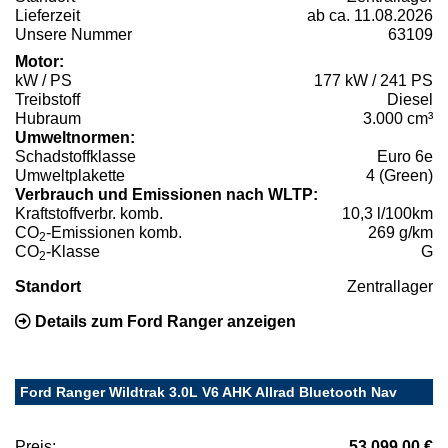
Lieferzeit
ab ca. 11.08.2026
Unsere Nummer
63109
Motor:
kW / PS
177 kW / 241 PS
Treibstoff
Diesel
Hubraum
3.000 cm³
Umweltnormen:
Schadstoffklasse
Euro 6e
Umweltplakette
4 (Green)
Verbrauch und Emissionen nach WLTP:
Kraftstoffverbr. komb.
10,3 l/100km
CO
-Emissionen komb.
269 g/km
2
CO
-Klasse
G
2
Standort
Zentrallager
Details zum Ford Ranger anzeigen
Ford Ranger Wildtrak 3.0L V6 AHK Allrad Bluetooth Nav
Preis:
53.099,00 €