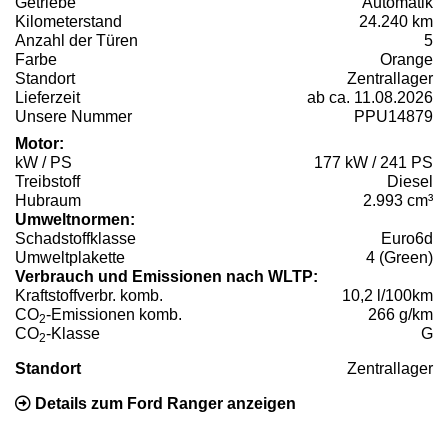
Getriebe
Automatik
Kilometerstand
24.240 km
Anzahl der Türen
5
Farbe
Orange
Standort
Zentrallager
Lieferzeit
ab ca. 11.08.2026
Unsere Nummer
PPU14879
Motor:
kW / PS
177 kW / 241 PS
Treibstoff
Diesel
Hubraum
2.993 cm³
Umweltnormen:
Schadstoffklasse
Euro6d
Umweltplakette
4 (Green)
Verbrauch und Emissionen nach WLTP:
Kraftstoffverbr. komb.
10,2 l/100km
CO
-Emissionen komb.
266 g/km
2
CO
-Klasse
G
2
Standort
Zentrallager
Details zum Ford Ranger anzeigen