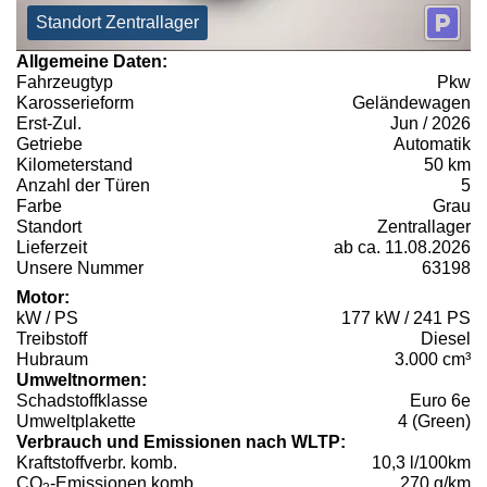
Standort Zentrallager
Allgemeine Daten:
Fahrzeugtyp
Pkw
Karosserieform
Geländewagen
Erst-Zul.
Jun / 2026
Getriebe
Automatik
Kilometerstand
50 km
Anzahl der Türen
5
Farbe
Grau
Standort
Zentrallager
Lieferzeit
ab ca. 11.08.2026
Unsere Nummer
63198
Motor:
kW / PS
177 kW / 241 PS
Treibstoff
Diesel
Hubraum
3.000 cm³
Umweltnormen:
Schadstoffklasse
Euro 6e
Umweltplakette
4 (Green)
Verbrauch und Emissionen nach WLTP:
Kraftstoffverbr. komb.
10,3 l/100km
CO
-Emissionen komb.
270 g/km