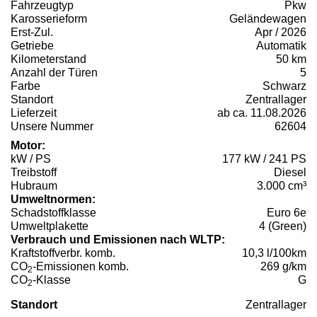
Fahrzeugtyp
Pkw
Karosserieform
Geländewagen
Erst-Zul.
Apr / 2026
Getriebe
Automatik
Kilometerstand
50 km
Anzahl der Türen
5
Farbe
Schwarz
Standort
Zentrallager
Lieferzeit
ab ca. 11.08.2026
Unsere Nummer
62604
Motor:
kW / PS
177 kW / 241 PS
Treibstoff
Diesel
Hubraum
3.000 cm³
Umweltnormen:
Schadstoffklasse
Euro 6e
Umweltplakette
4 (Green)
Verbrauch und Emissionen nach WLTP:
Kraftstoffverbr. komb.
10,3 l/100km
CO
-Emissionen komb.
269 g/km
2
CO
-Klasse
G
2
Standort
Zentrallager