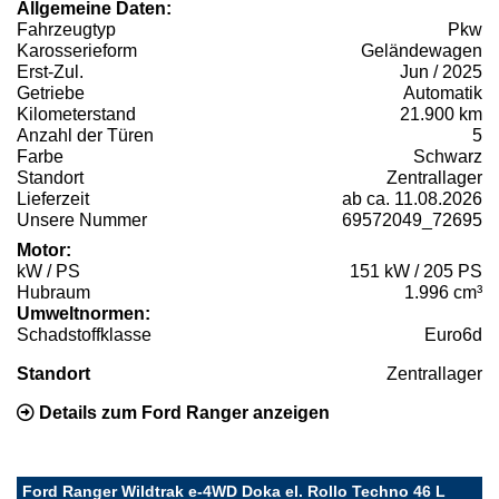
Allgemeine Daten:
Fahrzeugtyp
Pkw
Karosserieform
Geländewagen
Erst-Zul.
Jun / 2025
Getriebe
Automatik
Kilometerstand
21.900 km
Anzahl der Türen
5
Farbe
Schwarz
Standort
Zentrallager
Lieferzeit
ab ca. 11.08.2026
Unsere Nummer
69572049_72695
Motor:
kW / PS
151 kW / 205 PS
Hubraum
1.996 cm³
Umweltnormen:
Schadstoffklasse
Euro6d
Standort
Zentrallager
Details zum Ford Ranger anzeigen
Ford Ranger Wildtrak e-4WD Doka el. Rollo Techno 46 L