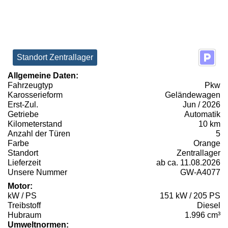
Standort Zentrallager
Allgemeine Daten:
Fahrzeugtyp
Pkw
Karosserieform
Geländewagen
Erst-Zul.
Jun / 2026
Getriebe
Automatik
Kilometerstand
10 km
Anzahl der Türen
5
Farbe
Orange
Standort
Zentrallager
Lieferzeit
ab ca. 11.08.2026
Unsere Nummer
GW-A4077
Motor:
kW / PS
151 kW / 205 PS
Treibstoff
Diesel
Hubraum
1.996 cm³
Umweltnormen: