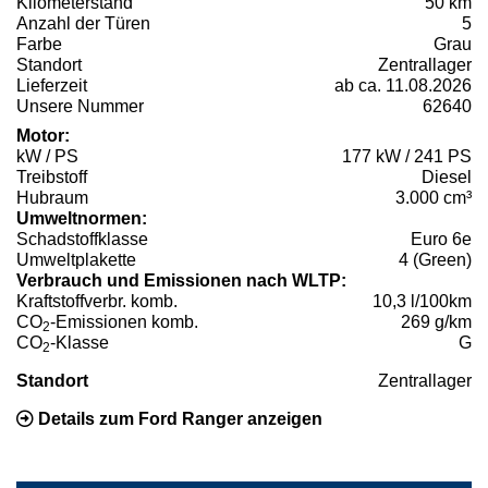
Kilometerstand
50 km
Anzahl der Türen
5
Farbe
Grau
Standort
Zentrallager
Lieferzeit
ab ca. 11.08.2026
Unsere Nummer
62640
Motor:
kW / PS
177 kW / 241 PS
Treibstoff
Diesel
Hubraum
3.000 cm³
Umweltnormen:
Schadstoffklasse
Euro 6e
Umweltplakette
4 (Green)
Verbrauch und Emissionen nach WLTP:
Kraftstoffverbr. komb.
10,3 l/100km
CO
-Emissionen komb.
269 g/km
2
CO
-Klasse
G
2
Standort
Zentrallager
Details zum Ford Ranger anzeigen