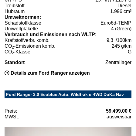
Treibstoff
Diesel
Hubraum
1.996 cm³
Umweltnormen:
Schadstoffklasse
Euro6d-TEMP
Umweltplakette
4 (Green)
Verbrauch und Emissionen nach WLTP:
Kraftstoffverbr. komb.
9,3 l/100km
CO
-Emissionen komb.
245 g/km
2
CO
-Klasse
G
2
Standort
Zentrallager
Details zum Ford Ranger anzeigen
Ford Ranger 3.0 Ecoblue Auto. Wildtrak e-4WD DoKa Nav
Preis:
59.499,00 €
MWSt:
ausweisbar