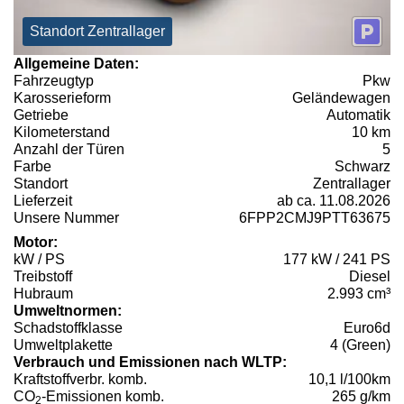
Standort Zentrallager
Allgemeine Daten:
Fahrzeugtyp
Pkw
Karosserieform
Geländewagen
Getriebe
Automatik
Kilometerstand
10 km
Anzahl der Türen
5
Farbe
Schwarz
Standort
Zentrallager
Lieferzeit
ab ca. 11.08.2026
Unsere Nummer
6FPP2CMJ9PTT63675
Motor:
kW / PS
177 kW / 241 PS
Treibstoff
Diesel
Hubraum
2.993 cm³
Umweltnormen:
Schadstoffklasse
Euro6d
Umweltplakette
4 (Green)
Verbrauch und Emissionen nach WLTP:
Kraftstoffverbr. komb.
10,1 l/100km
CO
-Emissionen komb.
265 g/km
2