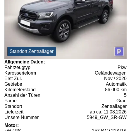
Standort Zentrallager
Allgemeine Daten:
Fahrzeugtyp
Pkw
Karosserieform
Geländewagen
Erst-Zul.
Nov / 2020
Getriebe
Automatik
Kilometerstand
86.000 km
Anzahl der Türen
5
Farbe
Grau
Standort
Zentrallager
Lieferzeit
ab ca. 11.08.2026
Unsere Nummer
5949_GW_SR-GW
Motor:
kW / PS
157 kW / 213 PS