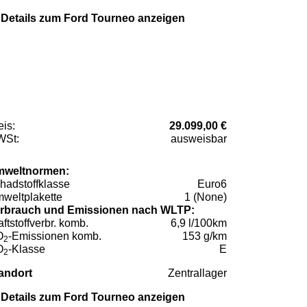
Details zum Ford Tourneo anzeigen
eis:
29.099,00 €
St:
ausweisbar
weltnormen:
hadstoffklasse
Euro6
weltplakette
1 (None)
rbrauch und Emissionen nach WLTP:
aftstoffverbr. komb.
6,9 l/100km
O
-Emissionen komb.
153 g/km
2
O
-Klasse
E
2
andort
Zentrallager
Details zum Ford Tourneo anzeigen