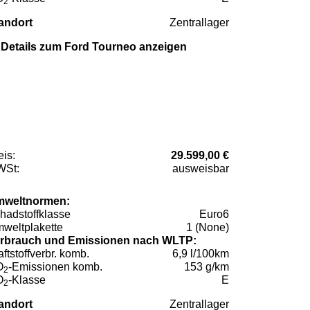
2
andort
Zentrallager
Details zum Ford Tourneo anzeigen
eis:
29.599,00 €
St:
ausweisbar
weltnormen:
hadstoffklasse
Euro6
weltplakette
1 (None)
rbrauch und Emissionen nach WLTP:
aftstoffverbr. komb.
6,9 l/100km
O
-Emissionen komb.
153 g/km
2
O
-Klasse
E
2
andort
Zentrallager