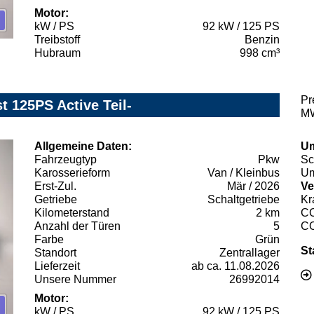
Motor:
kW / PS
92 kW / 125 PS
Treibstoff
Benzin
Hubraum
998 cm³
Pr
t 125PS Active Teil-
MW
Allgemeine Daten:
Um
Fahrzeugtyp
Pkw
Sc
Karosserieform
Van / Kleinbus
Um
Erst-Zul.
Mär / 2026
Ve
Getriebe
Schaltgetriebe
Kr
Kilometerstand
2 km
C
Anzahl der Türen
5
C
Farbe
Grün
St
Standort
Zentrallager
Lieferzeit
ab ca. 11.08.2026
Unsere Nummer
26992014
Motor:
kW / PS
92 kW / 125 PS