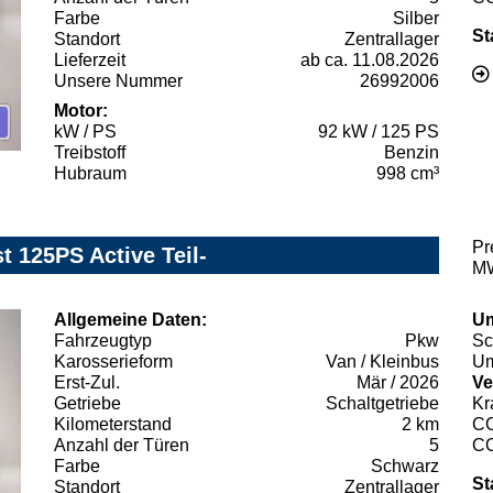
Farbe
Silber
St
Standort
Zentrallager
Lieferzeit
ab ca. 11.08.2026
Unsere Nummer
26992006
Motor:
kW / PS
92 kW / 125 PS
Treibstoff
Benzin
Hubraum
998 cm³
Pr
t 125PS Active Teil-
MW
Allgemeine Daten:
Um
Fahrzeugtyp
Pkw
Sc
Karosserieform
Van / Kleinbus
Um
Erst-Zul.
Mär / 2026
Ve
Getriebe
Schaltgetriebe
Kr
Kilometerstand
2 km
C
Anzahl der Türen
5
C
Farbe
Schwarz
St
Standort
Zentrallager