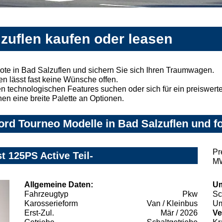
zuflen kaufen oder leasen
te in Bad Salzuflen und sichern Sie sich Ihren Traumwagen.
n lässt fast keine Wünsche offen.
 technologischen Features suchen oder sich für ein preiswertes
nen eine breite Palette an Optionen.
rd Tourneo Modelle in Bad Salzuflen und fo
Pr
t 125PS Active Teil-
MW
Allgemeine Daten:
Um
Fahrzeugtyp
Pkw
Sc
Karosserieform
Van / Kleinbus
Um
Erst-Zul.
Mär / 2026
Ve