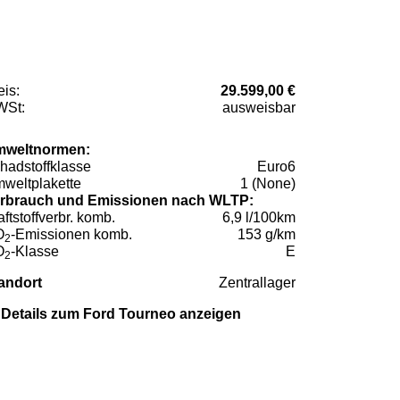
eis:
29.599,00 €
St:
ausweisbar
weltnormen:
hadstoffklasse
Euro6
weltplakette
1 (None)
rbrauch und Emissionen nach WLTP:
aftstoffverbr. komb.
6,9 l/100km
O
-Emissionen komb.
153 g/km
2
O
-Klasse
E
2
andort
Zentrallager
Details zum Ford Tourneo anzeigen