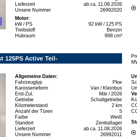
Lieferzeit
ab ca. 11.08.2026
Unsere Nummer
26992020
Motor:
kW / PS
92 kW / 125 PS
Treibstoff
Benzin
Hubraum
998 cm³
Pr
t 125PS Active Teil-
MW
Allgemeine Daten:
Um
Fahrzeugtyp
Pkw
Sc
Karosserieform
Van / Kleinbus
Um
Erst-Zul.
Mär / 2026
Ve
Getriebe
Schaltgetriebe
Kr
Kilometerstand
2 km
C
Anzahl der Türen
5
C
Farbe
Weiß
St
Standort
Zentrallager
Lieferzeit
ab ca. 11.08.2026
Unsere Nummer
26992011