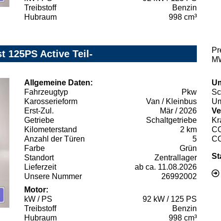
Treibstoff
Benzin
Hubraum
998 cm³
Pr
t 125PS Active Teil-
MW
Allgemeine Daten:
Um
Fahrzeugtyp
Pkw
Sc
Karosserieform
Van / Kleinbus
Um
Erst-Zul.
Mär / 2026
Ve
Getriebe
Schaltgetriebe
Kr
Kilometerstand
2 km
C
Anzahl der Türen
5
C
Farbe
Grün
St
Standort
Zentrallager
Lieferzeit
ab ca. 11.08.2026
Unsere Nummer
26992002
Motor:
kW / PS
92 kW / 125 PS
Treibstoff
Benzin
Hubraum
998 cm³