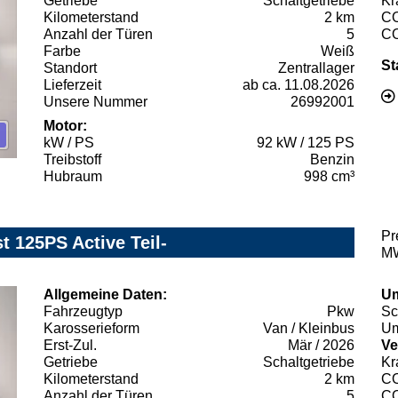
Getriebe
Schaltgetriebe
Kr
Kilometerstand
2 km
C
Anzahl der Türen
5
C
Farbe
Weiß
St
Standort
Zentrallager
Lieferzeit
ab ca. 11.08.2026
Unsere Nummer
26992001
Motor:
kW / PS
92 kW / 125 PS
Treibstoff
Benzin
Hubraum
998 cm³
Pr
t 125PS Active Teil-
MW
Allgemeine Daten:
Um
Fahrzeugtyp
Pkw
Sc
Karosserieform
Van / Kleinbus
Um
Erst-Zul.
Mär / 2026
Ve
Getriebe
Schaltgetriebe
Kr
Kilometerstand
2 km
C
Anzahl der Türen
5
C