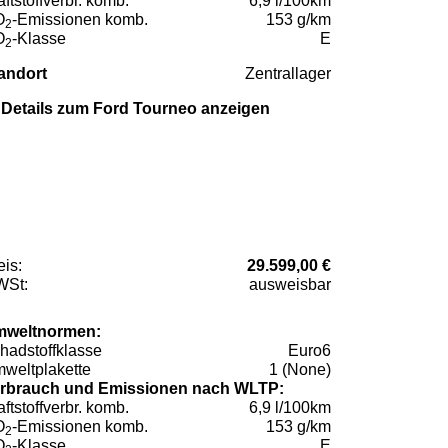
aftstoffverbr. komb.
6,9 l/100km
O
-Emissionen komb.
153 g/km
2
O
-Klasse
E
2
andort
Zentrallager
Details zum Ford Tourneo anzeigen
eis:
29.599,00 €
St:
ausweisbar
weltnormen:
hadstoffklasse
Euro6
weltplakette
1 (None)
rbrauch und Emissionen nach WLTP:
aftstoffverbr. komb.
6,9 l/100km
O
-Emissionen komb.
153 g/km
2
O
-Klasse
E