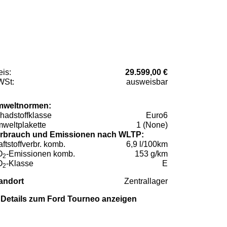
eis:
29.599,00 €
St:
ausweisbar
weltnormen:
hadstoffklasse
Euro6
weltplakette
1 (None)
rbrauch und Emissionen nach WLTP:
aftstoffverbr. komb.
6,9 l/100km
O
-Emissionen komb.
153 g/km
2
O
-Klasse
E
2
andort
Zentrallager
Details zum Ford Tourneo anzeigen