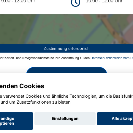
9:00 - 13:00 Uhr
10:00 - 12:00 Uhr
Zustimmung erforderlich
 der Karten- und Navigationsdienste ist Ihre Zustimmung zu den
Datenschutzrichtlinien vom Dr
Zustimmen und aktivieren
enden Cookies
e verwendet Cookies und ähnliche Technologien, um die Basisfunk
 und um Zusatzfunktionen zu bieten.
endige
Einstellungen
Alle akzep
ptieren
Startseite
Datenschutz
Impressum
AGB