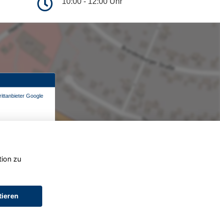
10:00 - 12:00 Uhr
ittanbieter Google
tion zu
tieren
AGB (Service)
AGB (Teile)
AGB (Gebrauchtwagen)
Widerruf