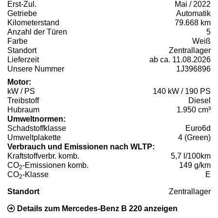
Erst-Zul.
Mai / 2022
Getriebe
Automatik
Kilometerstand
79.668 km
Anzahl der Türen
5
Farbe
Weiß
Standort
Zentrallager
Lieferzeit
ab ca. 11.08.2026
Unsere Nummer
1J396896
Motor:
kW / PS
140 kW / 190 PS
Treibstoff
Diesel
Hubraum
1.950 cm³
Umweltnormen:
Schadstoffklasse
Euro6d
Umweltplakette
4 (Green)
Verbrauch und Emissionen nach WLTP:
Kraftstoffverbr. komb.
5,7 l/100km
CO
-Emissionen komb.
149 g/km
2
CO
-Klasse
E
2
Standort
Zentrallager
Details zum Mercedes-Benz B 220 anzeigen