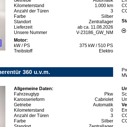
Getriebe
Automatik
En
Kilometerstand
1.000 km
C
Anzahl der Türen
3
C
Farbe
Silber
St
Standort
Zentrallager
Lieferzeit
ab ca. 11.08.2026
Unsere Nummer
V-23186_GW_NM
Motor:
kW / PS
375 kW / 510 PS
Treibstoff
Elektro
Pr
erentür 360 u.v.m.
MW
Allgemeine Daten:
Um
Fahrzeugtyp
Pkw
Sc
Karosserieform
Cabriolet
Um
Getriebe
Automatik
Ve
Kilometerstand
0
En
Anzahl der Türen
3
C
Farbe
Silber
C
Standort
Zentrallager