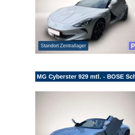
Standort Zentrallager
MG Cyberster 929 mtl. - BOSE Sch