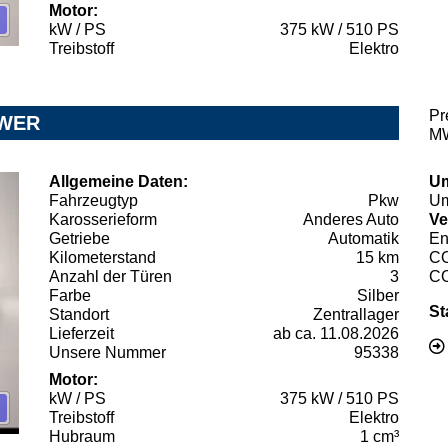
Motor:
kW / PS
375 kW / 510 PS
Treibstoff
Elektro
Pr
OWER
MW
Allgemeine Daten:
Um
Fahrzeugtyp
Pkw
Um
Karosserieform
Anderes Auto
Ve
Getriebe
Automatik
En
Kilometerstand
15 km
C
Anzahl der Türen
3
C
Farbe
Silber
St
Standort
Zentrallager
Lieferzeit
ab ca. 11.08.2026
Unsere Nummer
95338
Motor:
kW / PS
375 kW / 510 PS
Treibstoff
Elektro
Hubraum
1 cm³