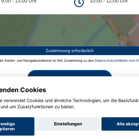
9:00 - 13:00 Uhr
10:00 - 12:00 Uhr
Zustimmung erforderlich
 der Karten- und Navigationsdienste ist Ihre Zustimmung zu den
Datenschutzrichtlinien vom Dr
Zustimmen und aktivieren
enden Cookies
e verwendet Cookies und ähnliche Technologien, um die Basisfunk
 und um Zusatzfunktionen zu bieten.
endige
Einstellungen
Alle akzep
ptieren
Startseite
Datenschutz
Impressum
AGB