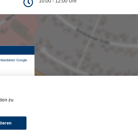
10:00 - 12:00 Uhr
ittanbieter Google
tion zu
tieren
AGB (Service)
AGB (Teile)
AGB (Gebrauchtwagen)
Widerruf