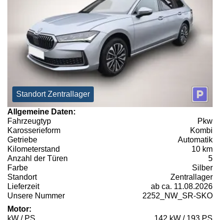
Standort Zentrallager
Allgemeine Daten:
Fahrzeugtyp
Pkw
Karosserieform
Kombi
Getriebe
Automatik
Kilometerstand
10 km
Anzahl der Türen
5
Farbe
Silber
Standort
Zentrallager
Lieferzeit
ab ca. 11.08.2026
Unsere Nummer
2252_NW_SR-SKO
Motor:
kW / PS
142 kW / 193 PS