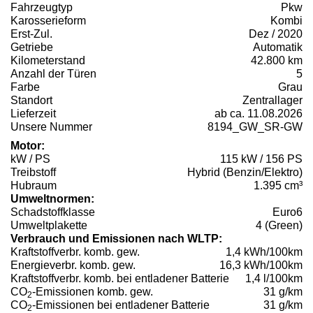
Fahrzeugtyp
Pkw
Karosserieform
Kombi
Erst-Zul.
Dez / 2020
Getriebe
Automatik
Kilometerstand
42.800 km
Anzahl der Türen
5
Farbe
Grau
Standort
Zentrallager
Lieferzeit
ab ca. 11.08.2026
Unsere Nummer
8194_GW_SR-GW
Motor:
kW / PS
115 kW / 156 PS
Treibstoff
Hybrid (Benzin/Elektro)
Hubraum
1.395 cm³
Umweltnormen:
Schadstoffklasse
Euro6
Umweltplakette
4 (Green)
Verbrauch und Emissionen nach WLTP:
Kraftstoffverbr. komb. gew.
1,4 kWh/100km
Energieverbr. komb. gew.
16,3 kWh/100km
Kraftstoffverbr. komb. bei entladener Batterie
1,4 l/100km
CO
-Emissionen komb. gew.
31 g/km
2
CO
-Emissionen bei entladener Batterie
31 g/km
2