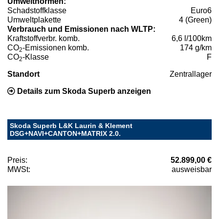
Umweltnormen:
Schadstoffklasse
Euro6
Umweltplakette
4 (Green)
Verbrauch und Emissionen nach WLTP:
Kraftstoffverbr. komb.
6,6 l/100km
CO
-Emissionen komb.
174 g/km
2
CO
-Klasse
F
2
Standort
Zentrallager
Details zum Skoda Superb anzeigen
Skoda Superb L&K Laurin & Klement
DSG+NAVI+CANTON+MATRIX 2.0.
Preis:
52.899,00 €
MWSt:
ausweisbar