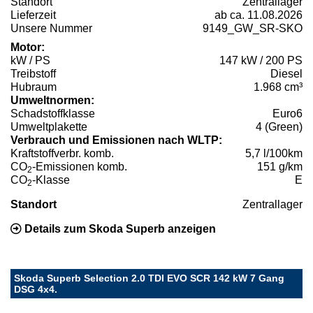
Standort
Zentrallager
Lieferzeit
ab ca. 11.08.2026
Unsere Nummer
9149_GW_SR-SKO
Motor:
kW / PS
147 kW / 200 PS
Treibstoff
Diesel
Hubraum
1.968 cm³
Umweltnormen:
Schadstoffklasse
Euro6
Umweltplakette
4 (Green)
Verbrauch und Emissionen nach WLTP:
Kraftstoffverbr. komb.
5,7 l/100km
CO
-Emissionen komb.
151 g/km
2
CO
-Klasse
E
2
Standort
Zentrallager
Details zum Skoda Superb anzeigen
Skoda Superb Selection 2.0 TDI EVO SCR 142 kW 7 Gang
DSG 4x4.