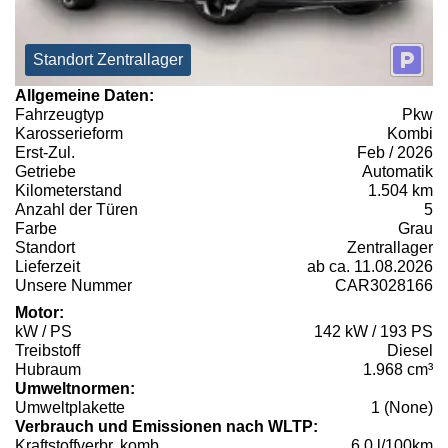
Standort Zentrallager
Allgemeine Daten:
Fahrzeugtyp
Pkw
Karosserieform
Kombi
Erst-Zul.
Feb / 2026
Getriebe
Automatik
Kilometerstand
1.504 km
Anzahl der Türen
5
Farbe
Grau
Standort
Zentrallager
Lieferzeit
ab ca. 11.08.2026
Unsere Nummer
CAR3028166
Motor:
kW / PS
142 kW / 193 PS
Treibstoff
Diesel
Hubraum
1.968 cm³
Umweltnormen:
Umweltplakette
1 (None)
Verbrauch und Emissionen nach WLTP:
Kraftstoffverbr. komb.
6,0 l/100km