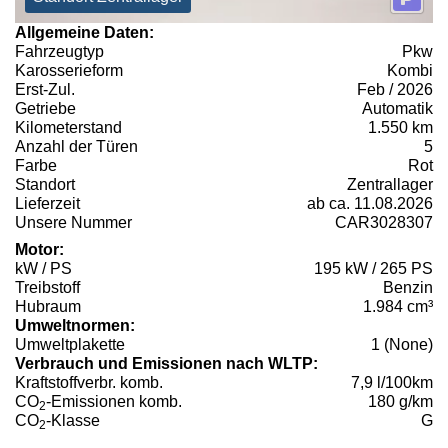
Allgemeine Daten:
Fahrzeugtyp
Pkw
Karosserieform
Kombi
Erst-Zul.
Feb / 2026
Getriebe
Automatik
Kilometerstand
1.550 km
Anzahl der Türen
5
Farbe
Rot
Standort
Zentrallager
Lieferzeit
ab ca. 11.08.2026
Unsere Nummer
CAR3028307
Motor:
kW / PS
195 kW / 265 PS
Treibstoff
Benzin
Hubraum
1.984 cm³
Umweltnormen:
Umweltplakette
1 (None)
Verbrauch und Emissionen nach WLTP:
Kraftstoffverbr. komb.
7,9 l/100km
CO
-Emissionen komb.
180 g/km
2
CO
-Klasse
G
2