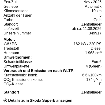
Erst-Zul.
Nov / 2025
Getriebe
Automatik
Kilometerstand
10 km
Anzahl der Türen
5
Farbe
Gelb
Standort
Zentrallager
Lieferzeit
ab ca. 11.08.2026
Unsere Nummer
349917
Motor:
kW / PS
162 kW / 220 PS
Treibstoff
Diesel
Hubraum
1.968 cm³
Umweltnormen:
Schadstoffklasse
Euro6
Umweltplakette
4 (Green)
Verbrauch und Emissionen nach WLTP:
Kraftstoffverbr. komb.
6,6 l/100km
CO
-Emissionen komb.
174 g/km
2
CO
-Klasse
F
2
Standort
Zentrallager
Details zum Skoda Superb anzeigen