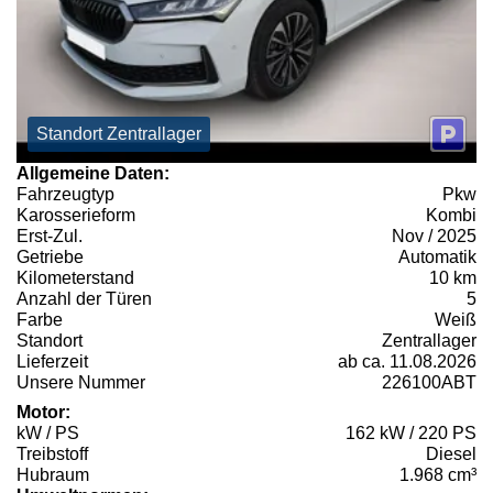
Standort Zentrallager
Allgemeine Daten:
Fahrzeugtyp
Pkw
Karosserieform
Kombi
Erst-Zul.
Nov / 2025
Getriebe
Automatik
Kilometerstand
10 km
Anzahl der Türen
5
Farbe
Weiß
Standort
Zentrallager
Lieferzeit
ab ca. 11.08.2026
Unsere Nummer
226100ABT
Motor:
kW / PS
162 kW / 220 PS
Treibstoff
Diesel
Hubraum
1.968 cm³