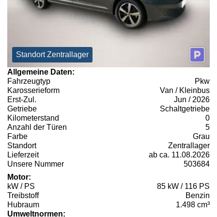
Standort Zentrallager
Allgemeine Daten:
Fahrzeugtyp
Pkw
Karosserieform
Van / Kleinbus
Erst-Zul.
Jun / 2026
Getriebe
Schaltgetriebe
Kilometerstand
0
Anzahl der Türen
5
Farbe
Grau
Standort
Zentrallager
Lieferzeit
ab ca. 11.08.2026
Unsere Nummer
503684
Motor:
kW / PS
85 kW / 116 PS
Treibstoff
Benzin
Hubraum
1.498 cm³
Umweltnormen: