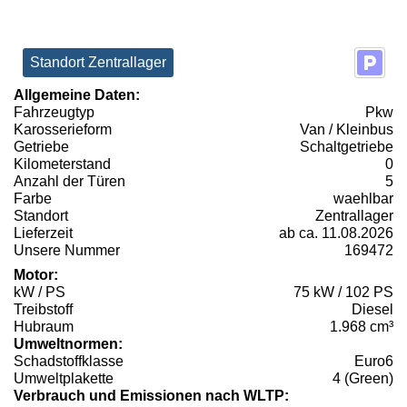
Standort Zentrallager
Allgemeine Daten:
Fahrzeugtyp
Pkw
Karosserieform
Van / Kleinbus
Getriebe
Schaltgetriebe
Kilometerstand
0
Anzahl der Türen
5
Farbe
waehlbar
Standort
Zentrallager
Lieferzeit
ab ca. 11.08.2026
Unsere Nummer
169472
Motor:
kW / PS
75 kW / 102 PS
Treibstoff
Diesel
Hubraum
1.968 cm³
Umweltnormen:
Schadstoffklasse
Euro6
Umweltplakette
4 (Green)
Verbrauch und Emissionen nach WLTP: