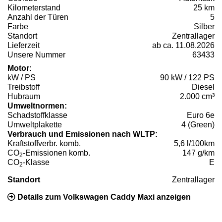
Kilometerstand
25 km
Anzahl der Türen
5
Farbe
Silber
Standort
Zentrallager
Lieferzeit
ab ca. 11.08.2026
Unsere Nummer
63433
Motor:
kW / PS
90 kW / 122 PS
Treibstoff
Diesel
Hubraum
2.000 cm³
Umweltnormen:
Schadstoffklasse
Euro 6e
Umweltplakette
4 (Green)
Verbrauch und Emissionen nach WLTP:
Kraftstoffverbr. komb.
5,6 l/100km
CO
-Emissionen komb.
147 g/km
2
CO
-Klasse
E
2
Standort
Zentrallager
Details zum Volkswagen Caddy Maxi anzeigen