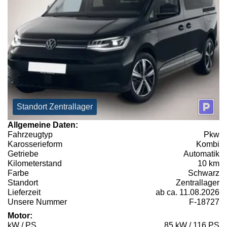
Standort Zentrallager
Allgemeine Daten:
Fahrzeugtyp
Pkw
Karosserieform
Kombi
Getriebe
Automatik
Kilometerstand
10 km
Farbe
Schwarz
Standort
Zentrallager
Lieferzeit
ab ca. 11.08.2026
Unsere Nummer
F-18727
Motor:
kW / PS
85 kW / 116 PS