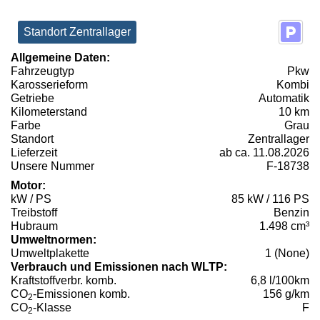
Standort Zentrallager
Allgemeine Daten:
Fahrzeugtyp
Pkw
Karosserieform
Kombi
Getriebe
Automatik
Kilometerstand
10 km
Farbe
Grau
Standort
Zentrallager
Lieferzeit
ab ca. 11.08.2026
Unsere Nummer
F-18738
Motor:
kW / PS
85 kW / 116 PS
Treibstoff
Benzin
Hubraum
1.498 cm³
Umweltnormen:
Umweltplakette
1 (None)
Verbrauch und Emissionen nach WLTP:
Kraftstoffverbr. komb.
6,8 l/100km
CO
-Emissionen komb.
156 g/km
2
CO
-Klasse
F
2