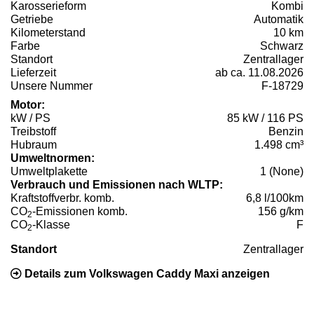
Karosserieform
Kombi
Getriebe
Automatik
Kilometerstand
10 km
Farbe
Schwarz
Standort
Zentrallager
Lieferzeit
ab ca. 11.08.2026
Unsere Nummer
F-18729
Motor:
kW / PS
85 kW / 116 PS
Treibstoff
Benzin
Hubraum
1.498 cm³
Umweltnormen:
Umweltplakette
1 (None)
Verbrauch und Emissionen nach WLTP:
Kraftstoffverbr. komb.
6,8 l/100km
CO
-Emissionen komb.
156 g/km
2
CO
-Klasse
F
2
Standort
Zentrallager
Details zum Volkswagen Caddy Maxi anzeigen