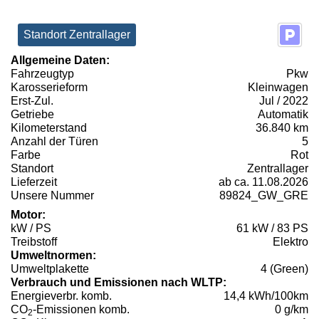
Standort Zentrallager
Allgemeine Daten:
Fahrzeugtyp
Pkw
Karosserieform
Kleinwagen
Erst-Zul.
Jul / 2022
Getriebe
Automatik
Kilometerstand
36.840 km
Anzahl der Türen
5
Farbe
Rot
Standort
Zentrallager
Lieferzeit
ab ca. 11.08.2026
Unsere Nummer
89824_GW_GRE
Motor:
kW / PS
61 kW / 83 PS
Treibstoff
Elektro
Umweltnormen:
Umweltplakette
4 (Green)
Verbrauch und Emissionen nach WLTP:
Energieverbr. komb.
14,4 kWh/100km
CO
-Emissionen komb.
0 g/km
2