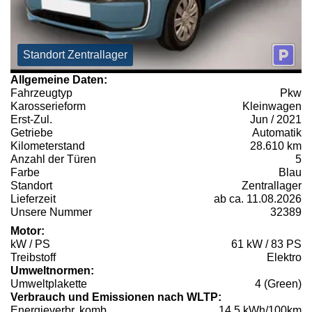
Standort Zentrallager
Allgemeine Daten:
Fahrzeugtyp
Pkw
Karosserieform
Kleinwagen
Erst-Zul.
Jun / 2021
Getriebe
Automatik
Kilometerstand
28.610 km
Anzahl der Türen
5
Farbe
Blau
Standort
Zentrallager
Lieferzeit
ab ca. 11.08.2026
Unsere Nummer
32389
Motor:
kW / PS
61 kW / 83 PS
Treibstoff
Elektro
Umweltnormen:
Umweltplakette
4 (Green)
Verbrauch und Emissionen nach WLTP:
Energieverbr. komb.
14,5 kWh/100km