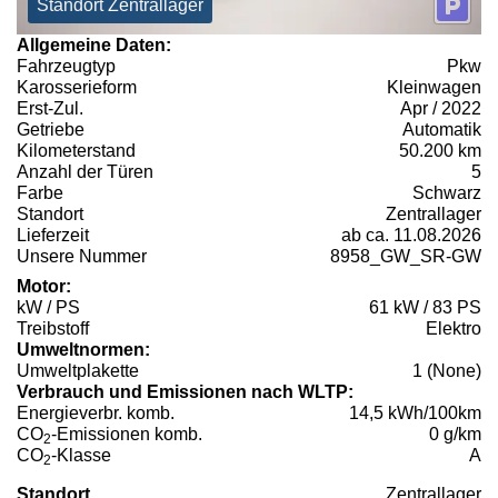
Standort Zentrallager
Allgemeine Daten:
Fahrzeugtyp
Pkw
Karosserieform
Kleinwagen
Erst-Zul.
Apr / 2022
Getriebe
Automatik
Kilometerstand
50.200 km
Anzahl der Türen
5
Farbe
Schwarz
Standort
Zentrallager
Lieferzeit
ab ca. 11.08.2026
Unsere Nummer
8958_GW_SR-GW
Motor:
kW / PS
61 kW / 83 PS
Treibstoff
Elektro
Umweltnormen:
Umweltplakette
1 (None)
Verbrauch und Emissionen nach WLTP:
Energieverbr. komb.
14,5 kWh/100km
CO
-Emissionen komb.
0 g/km
2
CO
-Klasse
A
2
Standort
Zentrallager