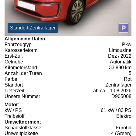
Standort Zentrallager
Allgemeine Daten:
Fahrzeugtyp
Pkw
Karosserieform
Limousine
Erst-Zul.
Dez / 2022
Getriebe
Automatik
Kilometerstand
33.890 km
Anzahl der Türen
5
Farbe
Rot
Standort
Zentrallager
Lieferzeit
ab ca. 11.08.2026
Unsere Nummer
D905008
Motor:
kW / PS
61 kW / 83 PS
Treibstoff
Elektro
Umweltnormen:
Schadstoffklasse
Euro6d
Umweltplakette
4 (Green)