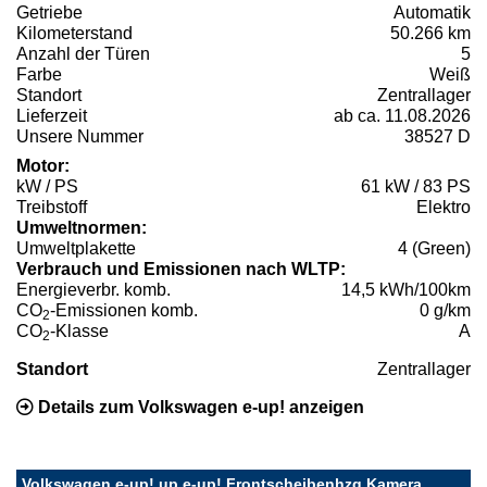
Getriebe
Automatik
Kilometerstand
50.266 km
Anzahl der Türen
5
Farbe
Weiß
Standort
Zentrallager
Lieferzeit
ab ca. 11.08.2026
Unsere Nummer
38527 D
Motor:
kW / PS
61 kW / 83 PS
Treibstoff
Elektro
Umweltnormen:
Umweltplakette
4 (Green)
Verbrauch und Emissionen nach WLTP:
Energieverbr. komb.
14,5 kWh/100km
CO
-Emissionen komb.
0 g/km
2
CO
-Klasse
A
2
Standort
Zentrallager
Details zum Volkswagen e-up! anzeigen
Volkswagen e-up! up e-up! Frontscheibenhzg Kamera