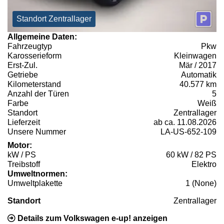
Standort Zentrallager
Allgemeine Daten:
Fahrzeugtyp
Pkw
Karosserieform
Kleinwagen
Erst-Zul.
Mär / 2017
Getriebe
Automatik
Kilometerstand
40.577 km
Anzahl der Türen
5
Farbe
Weiß
Standort
Zentrallager
Lieferzeit
ab ca. 11.08.2026
Unsere Nummer
LA-US-652-109
Motor:
kW / PS
60 kW / 82 PS
Treibstoff
Elektro
Umweltnormen:
Umweltplakette
1 (None)
Standort
Zentrallager
Details zum Volkswagen e-up! anzeigen