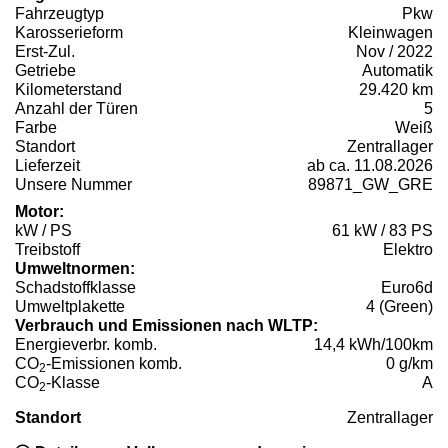
Fahrzeugtyp
Pkw
Karosserieform
Kleinwagen
Erst-Zul.
Nov / 2022
Getriebe
Automatik
Kilometerstand
29.420 km
Anzahl der Türen
5
Farbe
Weiß
Standort
Zentrallager
Lieferzeit
ab ca. 11.08.2026
Unsere Nummer
89871_GW_GRE
Motor:
kW / PS
61 kW / 83 PS
Treibstoff
Elektro
Umweltnormen:
Schadstoffklasse
Euro6d
Umweltplakette
4 (Green)
Verbrauch und Emissionen nach WLTP:
Energieverbr. komb.
14,4 kWh/100km
CO
-Emissionen komb.
0 g/km
2
CO
-Klasse
A
2
Standort
Zentrallager