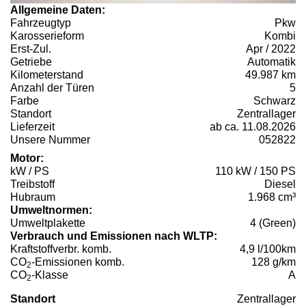
Allgemeine Daten:
Fahrzeugtyp
Pkw
Karosserieform
Kombi
Erst-Zul.
Apr / 2022
Getriebe
Automatik
Kilometerstand
49.987 km
Anzahl der Türen
5
Farbe
Schwarz
Standort
Zentrallager
Lieferzeit
ab ca. 11.08.2026
Unsere Nummer
052822
Motor:
kW / PS
110 kW / 150 PS
Treibstoff
Diesel
Hubraum
1.968 cm³
Umweltnormen:
Umweltplakette
4 (Green)
Verbrauch und Emissionen nach WLTP:
Kraftstoffverbr. komb.
4,9 l/100km
CO
-Emissionen komb.
128 g/km
2
CO
-Klasse
A
2
Standort
Zentrallager