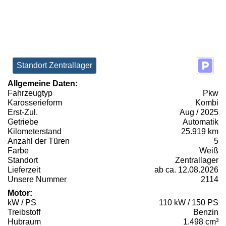
Standort Zentrallager
Allgemeine Daten:
Fahrzeugtyp
Pkw
Karosserieform
Kombi
Erst-Zul.
Aug / 2025
Getriebe
Automatik
Kilometerstand
25.919 km
Anzahl der Türen
5
Farbe
Weiß
Standort
Zentrallager
Lieferzeit
ab ca. 12.08.2026
Unsere Nummer
2114
Motor:
kW / PS
110 kW / 150 PS
Treibstoff
Benzin
Hubraum
1.498 cm³