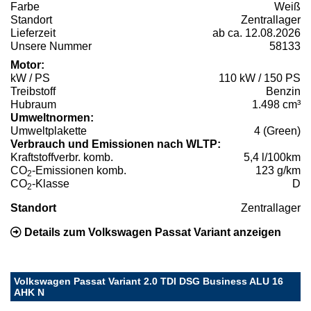
Farbe
Weiß
Standort
Zentrallager
Lieferzeit
ab ca. 12.08.2026
Unsere Nummer
58133
Motor:
kW / PS
110 kW / 150 PS
Treibstoff
Benzin
Hubraum
1.498 cm³
Umweltnormen:
Umweltplakette
4 (Green)
Verbrauch und Emissionen nach WLTP:
Kraftstoffverbr. komb.
5,4 l/100km
CO
-Emissionen komb.
123 g/km
2
CO
-Klasse
D
2
Standort
Zentrallager
Details zum Volkswagen Passat Variant anzeigen
Volkswagen Passat Variant 2.0 TDI DSG Business ALU 16
AHK N