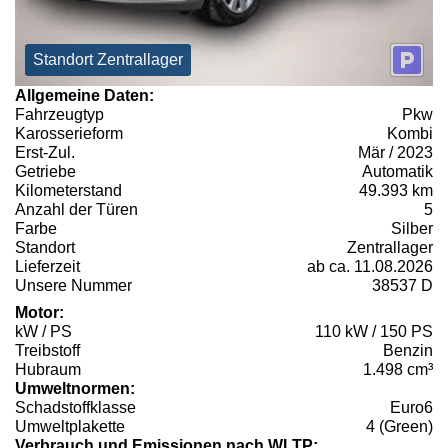
Standort Zentrallager
Allgemeine Daten:
Fahrzeugtyp
Pkw
Karosserieform
Kombi
Erst-Zul.
Mär / 2023
Getriebe
Automatik
Kilometerstand
49.393 km
Anzahl der Türen
5
Farbe
Silber
Standort
Zentrallager
Lieferzeit
ab ca. 11.08.2026
Unsere Nummer
38537 D
Motor:
kW / PS
110 kW / 150 PS
Treibstoff
Benzin
Hubraum
1.498 cm³
Umweltnormen:
Schadstoffklasse
Euro6
Umweltplakette
4 (Green)
Verbrauch und Emissionen nach WLTP: