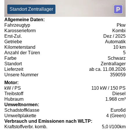
Standort Zentrallager
Allgemeine Daten:
Fahrzeugtyp
Pkw
Karosserieform
Kombi
Erst-Zul.
Dez / 2025
Getriebe
Automatik
Kilometerstand
10 km
Anzahl der Türen
5
Farbe
Schwarz
Standort
Zentrallager
Lieferzeit
ab ca. 11.08.2026
Unsere Nummer
359059
Motor:
kW / PS
110 kW / 150 PS
Treibstoff
Diesel
Hubraum
1.968 cm³
Umweltnormen:
Schadstoffklasse
Euro6d
Umweltplakette
4 (Green)
Verbrauch und Emissionen nach WLTP:
Kraftstoffverbr. komb.
5,0 l/100km