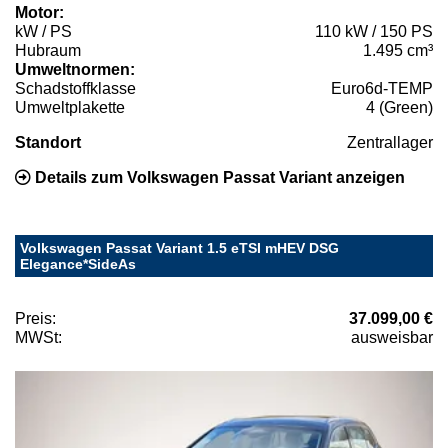
Motor:
kW / PS
110 kW / 150 PS
Hubraum
1.495 cm³
Umweltnormen:
Schadstoffklasse
Euro6d-TEMP
Umweltplakette
4 (Green)
Standort
Zentrallager
Details zum Volkswagen Passat Variant anzeigen
Volkswagen Passat Variant 1.5 eTSI mHEV DSG
Elegance*SideAs
Preis:
37.099,00 €
MWSt:
ausweisbar