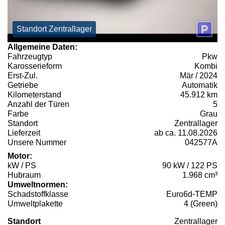
Standort Zentrallager
Allgemeine Daten:
Fahrzeugtyp
Pkw
Karosserieform
Kombi
Erst-Zul.
Mär / 2024
Getriebe
Automatik
Kilometerstand
45.912 km
Anzahl der Türen
5
Farbe
Grau
Standort
Zentrallager
Lieferzeit
ab ca. 11.08.2026
Unsere Nummer
042577A
Motor:
kW / PS
90 kW / 122 PS
Hubraum
1.968 cm³
Umweltnormen:
Schadstoffklasse
Euro6d-TEMP
Umweltplakette
4 (Green)
Standort
Zentrallager