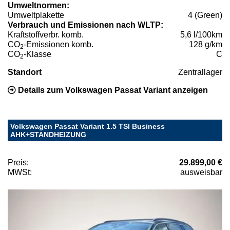
Umweltnormen:
Umweltplakette
4 (Green)
Verbrauch und Emissionen nach WLTP:
Kraftstoffverbr. komb.
5,6 l/100km
CO
-Emissionen komb.
128 g/km
2
CO
-Klasse
C
2
Standort
Zentrallager
Details zum Volkswagen Passat Variant anzeigen
Volkswagen Passat Variant 1.5 TSI Business
AHK+STANDHEIZUNG
Preis:
29.899,00 €
MWSt:
ausweisbar