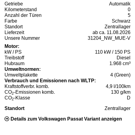
Getriebe
Automatik
Kilometerstand
0
Anzahl der Türen
5
Farbe
Schwarz
Standort
Zentrallager
Lieferzeit
ab ca. 11.08.2026
Unsere Nummer
31204_NW_MUE-V
Motor:
kW / PS
110 kW / 150 PS
Treibstoff
Diesel
Hubraum
1.968 cm³
Umweltnormen:
Umweltplakette
4 (Green)
Verbrauch und Emissionen nach WLTP:
Kraftstoffverbr. komb.
4,9 l/100km
CO
-Emissionen komb.
130 g/km
2
CO
-Klasse
D
2
Standort
Zentrallager
Details zum Volkswagen Passat Variant anzeigen