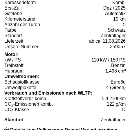
Karosserieform
Kombi
Erst-Zul.
Dez / 2025
Getriebe
Automatik
Kilometerstand
10 km
Anzahl der Türen
5
Farbe
Schwarz
Standort
Zentrallager
Lieferzeit
ab ca. 11.08.2026
Unsere Nummer
359057
Motor:
kW / PS
110 kW / 150 PS
Treibstoff
Benzin
Hubraum
1.498 cm³
Umweltnormen:
Schadstoffklasse
Euro6d
Umweltplakette
4 (Green)
Verbrauch und Emissionen nach WLTP:
Kraftstoffverbr. komb.
5,4 l/100km
CO
-Emissionen komb.
122 g/km
2
CO
-Klasse
D
2
Standort
Zentrallager
Details zum Volkswagen Passat Variant anzeigen