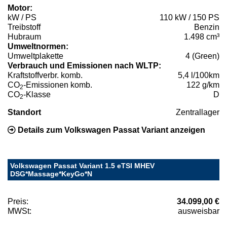
Motor:
kW / PS
110 kW / 150 PS
Treibstoff
Benzin
Hubraum
1.498 cm³
Umweltnormen:
Umweltplakette
4 (Green)
Verbrauch und Emissionen nach WLTP:
Kraftstoffverbr. komb.
5,4 l/100km
CO
-Emissionen komb.
122 g/km
2
CO
-Klasse
D
2
Standort
Zentrallager
Details zum Volkswagen Passat Variant anzeigen
Volkswagen Passat Variant 1.5 eTSI MHEV
DSG*Massage*KeyGo*N
Preis:
34.099,00 €
MWSt:
ausweisbar