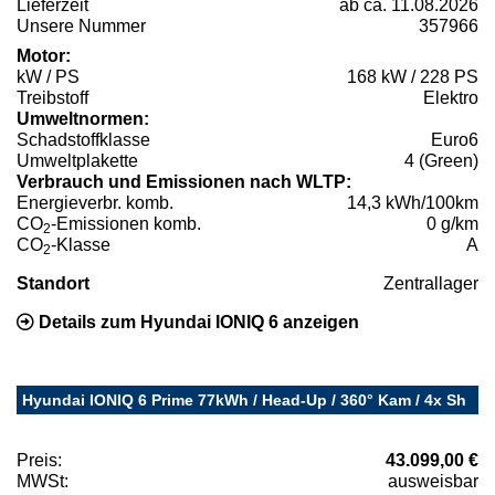
Lieferzeit
ab ca. 11.08.2026
Unsere Nummer
357966
Motor:
kW / PS
168 kW / 228 PS
Treibstoff
Elektro
Umweltnormen:
Schadstoffklasse
Euro6
Umweltplakette
4 (Green)
Verbrauch und Emissionen nach WLTP:
Energieverbr. komb.
14,3 kWh/100km
CO
-Emissionen komb.
0 g/km
2
CO
-Klasse
A
2
Standort
Zentrallager
Details zum Hyundai IONIQ 6 anzeigen
Hyundai IONIQ 6 Prime 77kWh / Head-Up / 360° Kam / 4x Sh
Preis:
43.099,00 €
MWSt:
ausweisbar