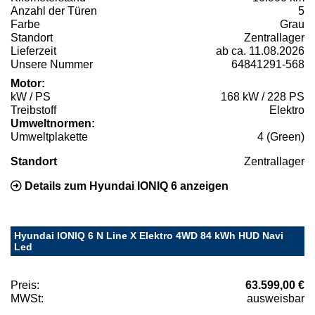
Anzahl der Türen
5
Farbe
Grau
Standort
Zentrallager
Lieferzeit
ab ca. 11.08.2026
Unsere Nummer
64841291-568
Motor:
kW / PS
168 kW / 228 PS
Treibstoff
Elektro
Umweltnormen:
Umweltplakette
4 (Green)
Standort
Zentrallager
Details zum Hyundai IONIQ 6 anzeigen
Hyundai IONIQ 6 N Line X Elektro 4WD 84 kWh HUD Navi
Led
Preis:
63.599,00 €
MWSt:
ausweisbar