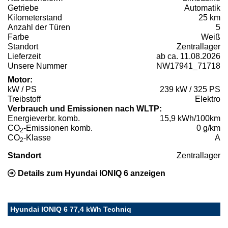
Getriebe
Automatik
Kilometerstand
25 km
Anzahl der Türen
5
Farbe
Weiß
Standort
Zentrallager
Lieferzeit
ab ca. 11.08.2026
Unsere Nummer
NW17941_71718
Motor:
kW / PS
239 kW / 325 PS
Treibstoff
Elektro
Verbrauch und Emissionen nach WLTP:
Energieverbr. komb.
15,9 kWh/100km
CO
-Emissionen komb.
0 g/km
2
CO
-Klasse
A
2
Standort
Zentrallager
Details zum Hyundai IONIQ 6 anzeigen
Hyundai IONIQ 6 77,4 kWh Techniq