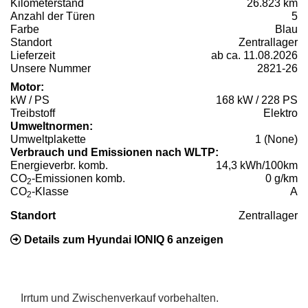
Kilometerstand
26.823 km
Anzahl der Türen
5
Farbe
Blau
Standort
Zentrallager
Lieferzeit
ab ca. 11.08.2026
Unsere Nummer
2821-26
Motor:
kW / PS
168 kW / 228 PS
Treibstoff
Elektro
Umweltnormen:
Umweltplakette
1 (None)
Verbrauch und Emissionen nach WLTP:
Energieverbr. komb.
14,3 kWh/100km
CO
-Emissionen komb.
0 g/km
2
CO
-Klasse
A
2
Standort
Zentrallager
Details zum Hyundai IONIQ 6 anzeigen
Irrtum und Zwischenverkauf vorbehalten.