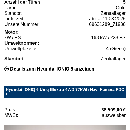
Anzahl der Türen
5
Farbe
Gold
Standort
Zentrallager
Lieferzeit
ab ca. 11.08.2026
Unsere Nummer
69631289_71938
Motor:
kW / PS
168 kW / 228 PS
Umweltnormen:
Umweltplakette
4 (Green)
Standort
Zentrallager
Details zum Hyundai IONIQ 6 anzeigen
Hyundai IONIQ 6 Uniq Elektro 4WD 77kWh Navi Kamera PDC
L
Preis:
38.599,00 €
MWSt:
ausweisbar