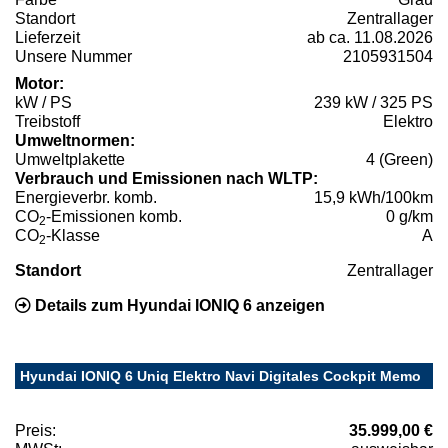
Standort
Zentrallager
Lieferzeit
ab ca. 11.08.2026
Unsere Nummer
2105931504
Motor:
kW / PS
239 kW / 325 PS
Treibstoff
Elektro
Umweltnormen:
Umweltplakette
4 (Green)
Verbrauch und Emissionen nach WLTP:
Energieverbr. komb.
15,9 kWh/100km
CO
-Emissionen komb.
0 g/km
2
CO
-Klasse
A
2
Standort
Zentrallager
Details zum Hyundai IONIQ 6 anzeigen
Hyundai IONIQ 6 Uniq Elektro Navi Digitales Cockpit Memo
Preis:
35.999,00 €