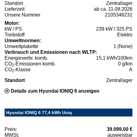
Standort
Zentrallager
Lieferzeit
ab ca. 11.08.2026
Unsere Nummer
2105348231
Motor:
kW / PS
239 kW / 325 PS
Treibstoff
Elektro
Umweltnormen:
Umweltplakette
1 (None)
Verbrauch und Emissionen nach WLTP:
Energieverbr. komb.
15,1 kWh/100km
CO
-Emissionen komb.
0 g/km
2
CO
-Klasse
A
2
Standort
Zentrallager
Details zum Hyundai IONIQ 6 anzeigen
Hyundai IONIQ 6 77,4 kWh Uniq
Preis:
39.099,00 €
MWSt:
ausweisbar