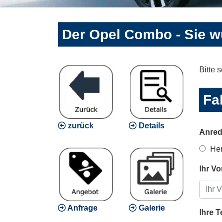
Der Opel Combo - Sie 
Bitte 
Fa
zurück
Details
Anred
Her
Ihr Vo
Anfrage
Galerie
Ihre 