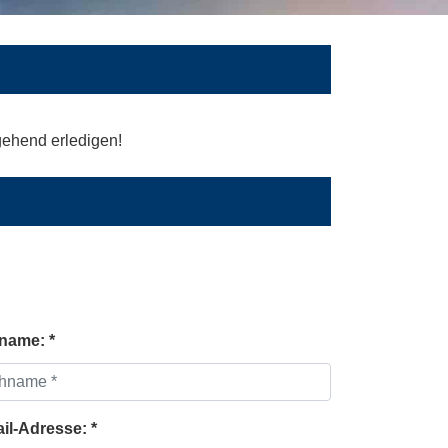
mgehend erledigen!
name: *
ail-Adresse: *