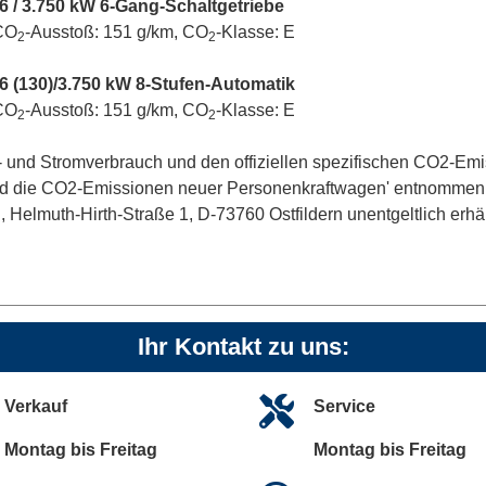
96 / 3.750 kW 6-Gang-Schaltgetriebe
 CO
-Ausstoß: 151 g/km, CO
-Klasse: E
2
2
96 (130)/3.750 kW 8-Stufen-Automatik
 CO
-Ausstoß: 151 g/km, CO
-Klasse: E
2
2
off- und Stromverbrauch und den offiziellen spezifischen CO2-
und die CO2-Emissionen neuer Personenkraftwagen' entnommen w
lmuth-Hirth-Straße 1, D-73760 Ostfildern unentgeltlich erhältl
Ihr Kontakt zu uns:
Verkauf
Service
Montag bis Freitag
Montag bis Freitag