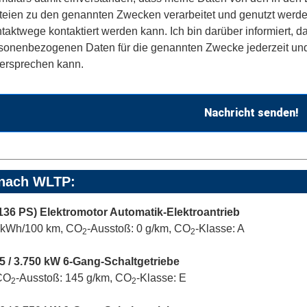
teien zu den genannten Zwecken verarbeitet und genutzt werde
taktwege kontaktiert werden kann. Ich bin darüber informiert, 
sonenbezogenen Daten für die genannten Zwecke jederzeit und 
ersprechen kann.
Nachricht senden!
 nach WLTP:
136 PS) Elektromotor Automatik-Elektroantrieb
) kWh/100 km, CO
-Ausstoß: 0 g/km, CO
-Klasse: A
2
2
75 / 3.750 kW 6-Gang-Schaltgetriebe
 CO
-Ausstoß: 145 g/km, CO
-Klasse: E
2
2