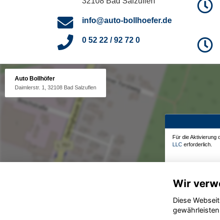
32108 Bad Salzuflen
info@auto-bollhoefer.de
0 52 22 / 92 72 0
Auto Bollhöfer
Daimlerstr. 1, 32108 Bad Salzuflen
Für die Aktivierung
LLC
erforderlich.
Wir verw
Diese Webseit
gewährleisten