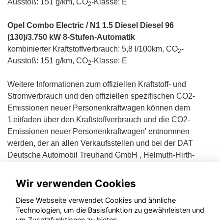
Ausstoß: 151 g/km, CO
-Klasse: E
2
Opel Combo Electric / N1 1.5 Diesel Diesel 96
(130)/3.750 kW 8-Stufen-Automatik
kombinierter Kraftstoffverbrauch: 5,8 l/100km, CO
-
2
Ausstoß: 151 g/km, CO
-Klasse: E
2
Weitere Informationen zum offiziellen Kraftstoff- und
Stromverbrauch und den offiziellen spezifischen CO2-
Emissionen neuer Personenkraftwagen können dem
'Leitfaden über den Kraftstoffverbrauch und die CO2-
Emissionen neuer Personenkraftwagen' entnommen
werden, der an allen Verkaufsstellen und bei der DAT
Deutsche Automobil Treuhand GmbH , Helmuth-Hirth-
Straße 1, D-73760 Ostfildern unentgeltlich erhältlich ist.
Wir verwenden Cookies
Diese Webseite verwendet Cookies und ähnliche
Technologien, um die Basisfunktion zu gewährleisten und
um Zusatzfunktionen zu bieten.