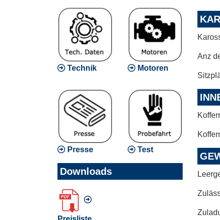
KAR
Karos
Anz d
Technik
Motoren
Sitzpl
INN
Koffer
Koffer
Presse
Test
GEW
Downloads
Leerg
Zuläs
Zulad
Preisliste