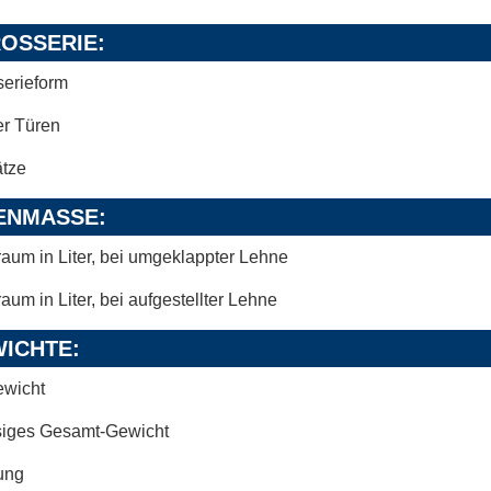
OSSERIE:
serieform
er Türen
ätze
ENMASSE:
raum in Liter, bei umgeklappter Lehne
raum in Liter, bei aufgestellter Lehne
ICHTE:
ewicht
siges Gesamt-Gewicht
ung