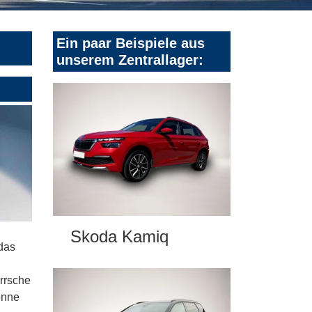
Ein paar Beispiele aus
unserem Zentrallager:
Skoda Kamiq
 das
rrsche
önne