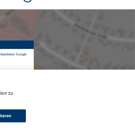
ittanbieter Google
tion zu
tieren
AGB (Service)
AGB (Teile)
AGB (Gebrauchtwagen)
Widerruf