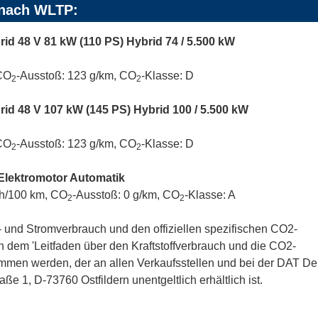
 nach WLTP:
rid 48 V 81 kW (110 PS) Hybrid 74 / 5.500 kW
 CO
-Ausstoß: 123 g/km, CO
-Klasse: D
2
2
brid 48 V 107 kW (145 PS) Hybrid 100 / 5.500 kW
 CO
-Ausstoß: 123 g/km, CO
-Klasse: D
2
2
 Elektromotor Automatik
Wh/100 km, CO
-Ausstoß: 0 g/km, CO
-Klasse: A
2
2
ff- und Stromverbrauch und den offiziellen spezifischen CO2-
dem 'Leitfaden über den Kraftstoffverbrauch und die CO2-
men werden, der an allen Verkaufsstellen und bei der DAT D
 1, D-73760 Ostfildern unentgeltlich erhältlich ist.