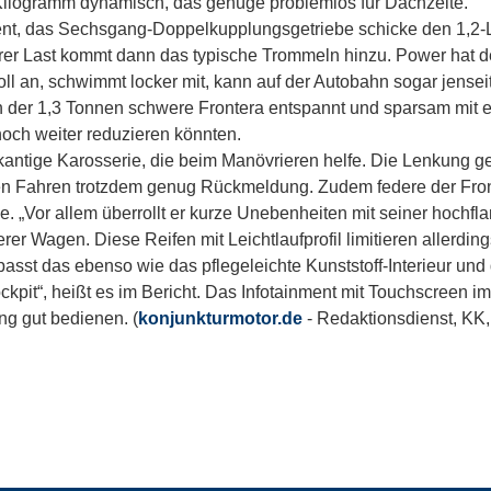
Kilogramm dynamisch, das genüge problemlos für Dachzelte.
zent, das Sechsgang-Doppelkupplungsgetriebe schicke den 1,2-L
erer Last kommt dann das typische Trommeln hinzu. Power hat d
voll an, schwimmt locker mit, kann auf der Autobahn sogar jensei
ch der 1,3 Tonnen schwere Frontera entspannt und sparsam mit 
noch weiter reduzieren könnten.
e kantige Karosserie, die beim Manövrieren helfe. Die Lenkung g
alen Fahren trotzdem genug Rückmeldung. Zudem federe der Fro
lle. „Vor allem überrollt er kurze Unebenheiten mit seiner hochfl
rer Wagen. Diese Reifen mit Leichtlaufprofil limitieren allerding
asst das ebenso wie das pflegeleichte Kunststoff-Interieur und 
ckpit“, heißt es im Bericht. Das Infotainment mit Touchscreen im
ng gut bedienen. (
konjunkturmotor.de
- Redaktionsdienst, KK,