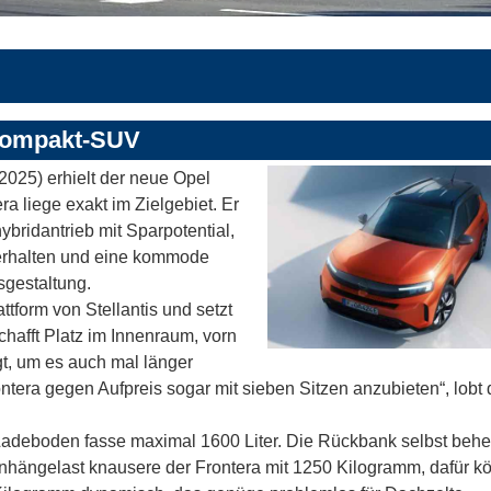
 Kompakt-SUV
2025) erhielt der neue Opel
ra liege exakt im Zielgebiet. Er
ybridantrieb mit Sparpotential,
verhalten und eine kommode
sgestaltung.
tform von Stellantis und setzt
chafft Platz im Innenraum, vorn
gt, um es auch mal länger
ntera gegen Aufpreis sogar mit sieben Sitzen anzubieten“, lobt
 Ladeboden fasse maximal 1600 Liter. Die Rückbank selbst behe
 Anhängelast knausere der Frontera mit 1250 Kilogramm, dafür k