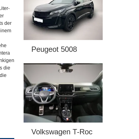
iter-
er
ts der
einem
ehe
Peugeot 5008
ntera
ankigen
s die
die
Volkswagen T-Roc