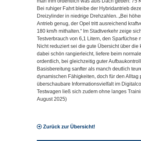
man ihm ordentlich was aufs Dach geben: 75 
Bei ruhiger Fahrt bleibe der Hybridantrieb de
Dreizylinder in niedrige Drehzahlen. „Bei höh
Antrieb genug, der Opel tritt ausreichend kraft
180 km/h mithalten.“ Im Stadtverkehr zeige si
Testverbrauch von 6,1 Litern, den Sparfüchse 
Nicht reduziert sei die gute Übersicht über di
dabei schön rangierleicht, liefere beim norm
ordentlich, bei gleichzeitig guter Aufbaukontro
Basisbereitung sanfter als manch deutlich teure
dynamischen Fähigkeiten, doch für den Alltag p
überschaubare Informationsvielfalt im Digitalco
Testwagen ließ sich zudem ohne langes Traini
August 2025)
Zurück zur Übersicht!