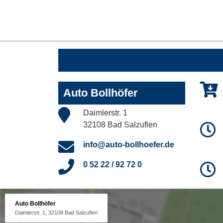
Auto Bollhöfer
Daimlerstr. 1
32108 Bad Salzuflen
info@auto-bollhoefer.de
0 52 22 / 92 72 0
Auto Bollhöfer
Daimlerstr. 1, 32108 Bad Salzuflen