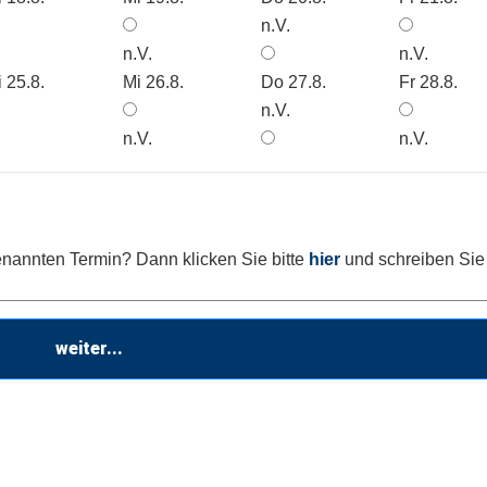
n.V.
n.V.
n.V.
 25.8.
Mi 26.8.
Do 27.8.
Fr 28.8.
n.V.
n.V.
n.V.
nannten Termin? Dann klicken Sie bitte
hier
und schreiben Sie