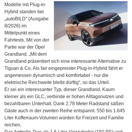
Modelle mit Plug-in-
Hybrid standen bei
„autoBILD“ (Ausgabe
8/2026) im
Mittelpunkt eines
Fahrtests. Mit von der
Partie war der Opel
Grandland. „Mit dem
Grandland präsentiert sich eine interessante Alternative zu
Tiguan & Co. Als fair eingepreister Plug-in-Hybrid fährt er
angemessen dynamisch und komfortabel - nur die
elektrische Reichweite bleibt dürftig“, so das Urteil.
Er sei ein interessanter Typ, dieser Grandland. Kaum
kleiner als ein GLC, verbinde er hohen Alltagsnutzen und
bezahlbaren Unterhalt. Dank 2,78 Meter Radstand säßen
Gäste auch in der zweiten Reihe entspannt. 550 bis 1.645
Liter Kofferraum-Volumen würden für Freizeit und Familie
reichen.
Das Antriebs-Duo als 1,6-Liter-Vierzylinder (150 PS) und