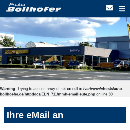
Warning
: Trying to access array offset on null in
/var/www/vhosts/auto-
bollhoefer.de/httpdocs/ELN_711/mmh-emailleute.php
on line
39
Ihre eMail an