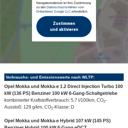
Navigationsdienste ist Ihre Zustimmung
zu den
Datenschutzrichtlinien vom
Drittanbieter Google LLC
erforderlich.
Zustimmen
und aktivieren
Verbrauchs- und Emissionswerte nach WLTP:
Opel Mokka und Mokka-e 1.2 Direct Injection Turbo 100
kW (136 PS) Benziner 100 kW 6-Gang-Schaltgetriebe
kombinierter Kraftstoffverbrauch: 5,7 l/100km, CO
-
2
Ausstoß: 129 g/km, CO
-Klasse: D
2
Opel Mokka und Mokka-e Hybrid 107 kW (145 PS)
Benziner Hybrid 100 kW 6-Gang-eDCT