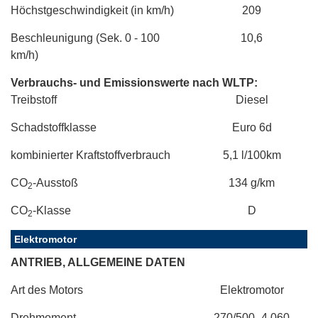
Höchstgeschwindigkeit (in km/h)
209
Beschleunigung (Sek. 0 - 100
10,6
km/h)
Verbrauchs- und Emissionswerte nach WLTP:
Treibstoff
Diesel
Schadstoffklasse
Euro 6d
kombinierter Kraftstoffverbrauch
5,1 l/100km
CO
-Ausstoß
134 g/km
2
CO
-Klasse
D
2
Elektromotor
ANTRIEB, ALLGEMEINE DATEN
Art des Motors
Elektromotor
Drehmoment
270/500–4.060