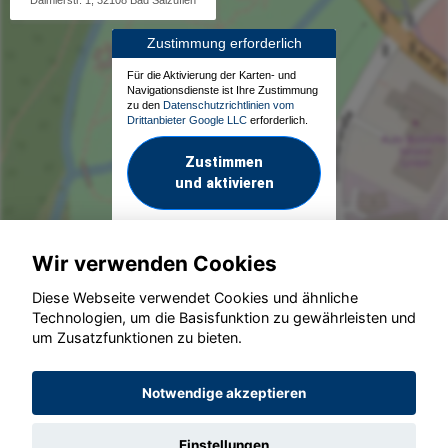
Daimlerstr. 1, 32108 Bad Salzuflen
Zustimmung erforderlich
Für die Aktivierung der Karten- und
Navigationsdienste ist Ihre Zustimmung
zu den
Datenschutzrichtlinien vom
Drittanbieter Google LLC
erforderlich.
Zustimmen
und aktivieren
Wir verwenden Cookies
Diese Webseite verwendet Cookies und ähnliche
Technologien, um die Basisfunktion zu gewährleisten und
um Zusatzfunktionen zu bieten.
© konjunkturmotor.de GmbH 2020 - 2026
Notwendige akzeptieren
Einstellungen